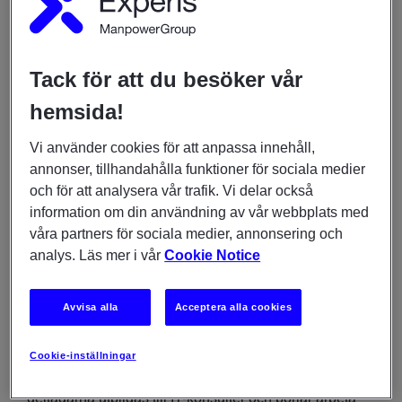
och techbranschen har länge har brottats med denna
utmaning och bristen på IT-experter i Sverige ser inte
ut att avta.
Tack för att du besöker vår
hemsida!
Fredrik Axelsson Dahlén är utvecklingschef på
Fortnox, ett marknadsledande, molnbaserat
Vi använder cookies för att anpassa innehåll,
affärssystem för småföretagare i Sverige. Där vände
annonser, tillhandahålla funktioner för sociala medier
man sig till Experis Academy för att rekrytera nytt till
och för att analysera vår trafik. Vi delar också
företaget.
information om din användning av vår webbplats med
våra partners för sociala medier, annonsering och
– Sourcing är alla techbolags största utmaning. Vi ville
analys. Läs mer i vår
Cookie Notice
prova Experis Academy för att det lät som ett nytt och
spännande grepp för att hitta nya medarbetare, säger
han.
Avvisa alla
Acceptera alla cookies
Experis Academy är ett skräddarsytt
Cookie-inställningar
utbildningsprogram – en intensivutbildning där
deltagarna utbildas till IT-konsulter och börjar arbeta