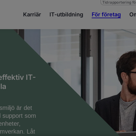
Tidrapportering fö
Karriär
IT-utbildning
För företag
Om
ffektiv IT-
la
smiljö är det
ll support som
enheter,
samverkan. Låt