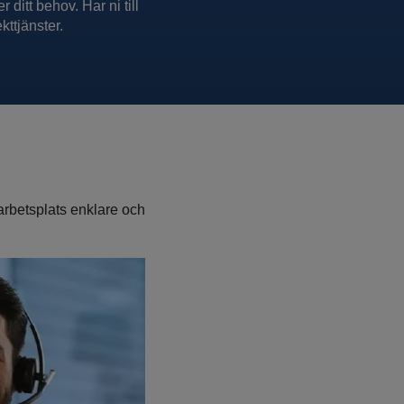
 ditt behov. Har ni till
kttjänster.
arbetsplats enklare och