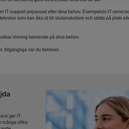
xibel IT-support anpassad efter dina behov. Exempelvis IT-servi
lttekniker som kan åka ut till slutanvändare och stötta på plats el
skalbar lösning beroende på dina behov.
, tillgängliga när du behöver.
jda
ace ger IT-
om många olika
ckande