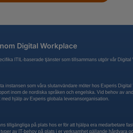
 inom Digital Workplace
specifika ITIL-baserade tjänster som tillsammans utgör vår Digit
sta instansen som våra slutanvändare möter hos Experis Digita
pport inom de nordiska språken och engelska. Vid behov av andr
et med hjälp av Experis globala leveransorganisation.
nns tillgängliga på plats hos er för att hjälpa era medarbetare fa
a typer av IT-behov på plats i er verksamhet gällande hårdvara oc