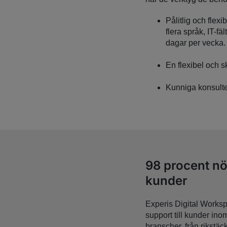
Pålitlig och fle
flera språk, IT-fä
dagar per vecka.
En flexibel och 
Kunniga konsulter
98 procent nö
kunder
Experis Digital Worksp
support till kunder in
branscher, från rikstä