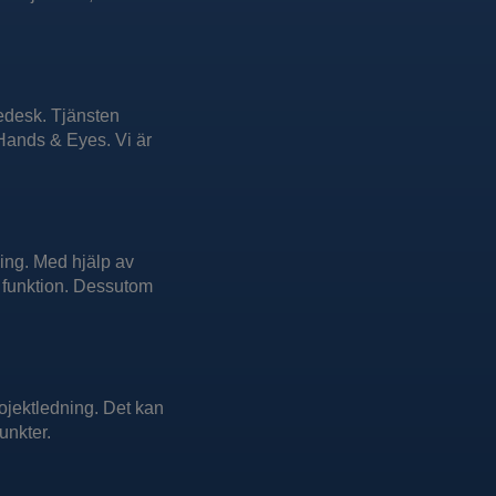
cedesk. Tjänsten
Hands & Eyes. Vi är
nning. Med hjälp av
d funktion. Dessutom
rojektledning. Det kan
unkter.