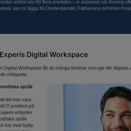
kunder anlitar oss för flera områden – vi anpassar vår lösning efter
sk, kan ni lägga till Onsite-tjänster, Fältservice och/eller Proje
Experis Digital Workspace
s Digital Workspace får du många fördelar som gör din digitala 
 de viktigaste:
 nordiska språk
tt det kan vara
 sitt IT-problem på
Experis erbjuder
ordiska språk
h har med hjälp