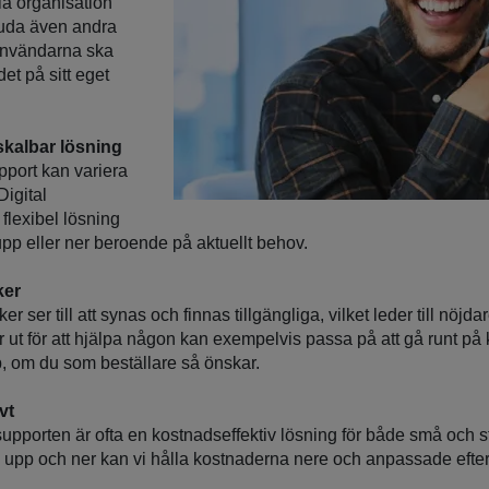
la organisation
bjuda även andra
tanvändarna ska
et på sitt eget
skalbar lösning
pport kan variera
Digital
flexibel lösning
pp eller ner beroende på aktuellt behov.
iker
er ser till att synas och finnas tillgängliga, vilket leder till nöj
 ut för att hjälpa någon kan exempelvis passa på att gå runt på k
p, om du som beställare så önskar.
vt
supporten är ofta en kostnadseffektiv lösning för både små och s
a upp och ner kan vi hålla kostnaderna nere och anpassade efter