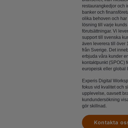
restaurangkedjor och ind
banker och finansföreta
olika behoven och har
lösning till varje kunds
förutsättningar. Vi leve
support till svenska k
även leverera till över
från Sverige. Det inneb
erbjuda våra kunder e
kontaktpunkt (SPOC) f
europeisk eller global
Experis Digital Worksp
fokus vid kvalitet och
upplevelse, oavsett bra
kundundersökning visar 
gör skillnad.
Kontakta os