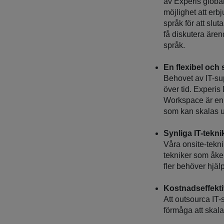
av Experis globa
möjlighet att er
språk för att slu
få diskutera ärend
språk.
En flexibel och 
Behovet av IT-su
över tid. Experis 
Workspace är en 
som kan skalas u
Synliga IT-tekn
Våra onsite-teknik
tekniker som åker
fler behöver hjäl
Kostnadseffekti
Att outsourca IT-
förmåga att skal