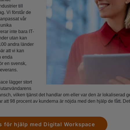
ustrier till
g. Vi förstår de
 anpassat vår
 unika
rerar inte bara IT-
under utan kan
 100 andra länder
är att vi kan
n enda
ör en svensk,
 leverans.
ace lägger stort
 slutanvändarens
nsch, vilken tjänst det handlar om eller var den är lokaliserad g
att 98 procent av kunderna är nöjda med den hjälp de fått. Det v
s för hjälp med Digital Workspace