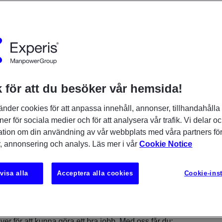
 ta hand om
usera på
 för att du besöker vår hemsida!
änder cookies för att anpassa innehåll, annonser, tillhandahålla
ner för sociala medier och för att analysera vår trafik. Vi delar o
ation om din användning av vår webbplats med våra partners för
, annonsering och analys. Läs mer i vår
Cookie Notice
Digital Workspace-miljöer
visa alla
Acceptera alla cookies
Cookie-inst
gital arbetsplats är en förutsättning för att kunna bedriva en ef
ce får du en kostnadseffektiv IT-supportlösning som ser till att 
er för att kunna göra ett bra jobb. Med oss får du: