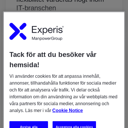
IT-branschen
FÖR JOBBSÖKARE
Tack för att du besöker vår
7 maj 2026
hemsida!
Konsult på Experis – fördelen
med att karriärväxla genom
Vi använder cookies för att anpassa innehåll,
annonser, tillhandahålla funktioner för sociala medier
olika uppdrag som konsult
och för att analysera vår trafik. Vi delar också
information om din användning av vår webbplats med
våra partners för sociala medier, annonsering och
analys. Läs mer i vår
Cookie Notice
ARTIKLAR OCH TRENDER
Avvisa alla
Acceptera alla cookies