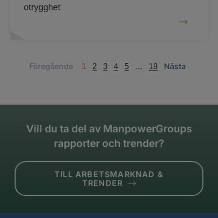
otrygghet
Previous
Next
Next
Föregående
...
Nästa
1
2
3
4
5
19
Vill du ta del av ManpowerGroups
rapporter och trender?
TILL ARBETSMARKNAD &
TRENDER