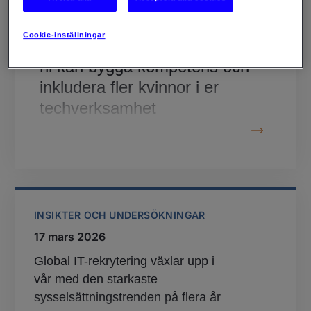
22 april 2026
Cookie-inställningar
Riding the Tides of Tech: Hur
ni kan bygga kompetens och
inkludera fler kvinnor i er
techverksamhet
INSIKTER OCH UNDERSÖKNINGAR
17 mars 2026
Global IT-rekrytering växlar upp i
vår med den starkaste
sysselsättningstrenden på flera år