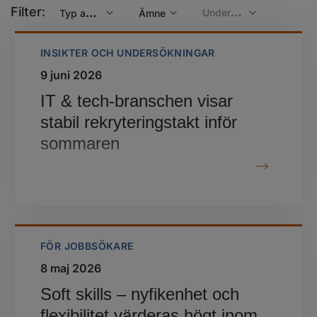
Filter
:
Underkategori
Typ av inlägg
Ämne
INSIKTER OCH UNDERSÖKNINGAR
9 juni 2026
IT & tech‑branschen visar
stabil rekryteringstakt inför
sommaren
FÖR JOBBSÖKARE
8 maj 2026
Soft skills – nyfikenhet och
flexibilitet värderas högt inom