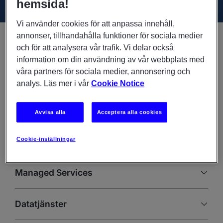
hemsida!
Vi använder cookies för att anpassa innehåll,
annonser, tillhandahålla funktioner för sociala medier
och för att analysera vår trafik. Vi delar också
Cloud and Infrastructure-tjänster
information om din användning av vår webbplats med
våra partners för sociala medier, annonsering och
Experis driver och administrerar era molntjänster för
analys. Läs mer i vår
Cookie Notice
snabb Business Transformation.
Avvisa alla
Acceptera alla cookies
Professional Resourcing och utbildning
Cookie-inställningar
Managed Services
Datatjänster