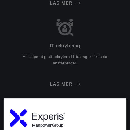
LÄS MER
IT-rekrytering
Vi hjälper dig att rekrytera IT-talanger för fasta
anställningar.
LÄS MER
Bemanning av IT-support