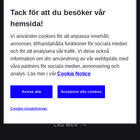
Vi tar hand om IT-supporten så att du kan lägga fullt fokus
Tack för att du besöker vår
på kärnverksamheten.
hemsida!
Vi använder cookies för att anpassa innehåll,
LÄS MER
annonser, tillhandahålla funktioner för sociala medier
och för att analysera vår trafik. Vi delar också
information om din användning av vår webbplats med
våra partners för sociala medier, annonsering och
analys. Läs mer i vår
Cookie Notice
Skräddarsydda IT-utbildningar
Avvisa alla
Acceptera alla cookies
Vi utbildar morgondagens IT-talanger för att täcka
kompetensbristen.
Cookie-inställningar
LÄS MER