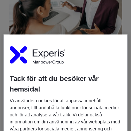
Om eventet
När
Tack för att du besöker vår
hemsida!
28 augusti 2020
05:30am
-
07:00am
Vi använder cookies för att anpassa innehåll,
annonser, tillhandahålla funktioner för sociala medier
och för att analysera vår trafik. Vi delar också
DU KANSKE OCKSÅ ÄR INTRESSERAD AV
information om din användning av vår webbplats med
INSIKTER OCH UNDERSÖKNINGAR
våra partners för sociala medier, annonsering och