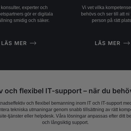
 konsulter, experter och
Vi vet vilka kompetens
tspartners gör er digitala
behövs och ser till att ni 
llning smidig och säker.
person på rätt plats
LÄS MER
LÄS MER
iv och flexibel IT-support – när du behö
tnadseffektiv och flexibel bemanning inom IT och IT-support med 
antera tekniska utmaningar genom snabb tillsättning av rätt kom
ite-tjänster eller helpdesk. Våra lösningar anpassas efter ditt beh
och långsiktig support.