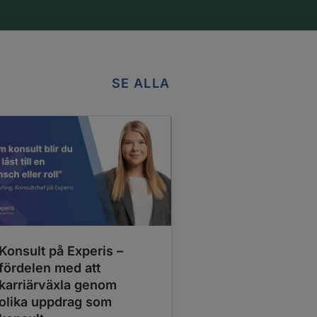
SE ALLA
Konsult på Experis –
Riding the Tid
fördelen med att
Tech: Hur ni k
karriärväxla genom
bygga kompet
olika uppdrag som
inkludera fler 