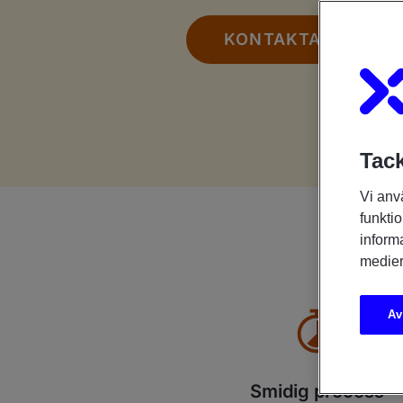
KONTAKTA OSS
Tack
Vi anv
funktio
inform
medier
Av
Smidig process