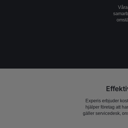
Våra
samarbe
omstä
Effekt
Experis erbjuder kos
hjälper företag att h
gäller servicedesk, ons