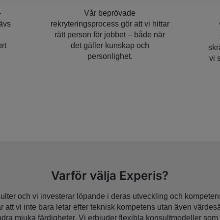
-
Vår beprövade
rävs
rekryteringsprocess gör att vi hittar
rätt person för jobbet – både när
rt
det gäller kunskap och
skr
personlighet.
vi 
Varför välja Experis?
ulter och vi investerar löpande i deras utveckling och kompetens.
bär att vi inte bara letar efter teknisk kompetens utan även värde
ndra mjuka färdigheter. Vi erbjuder flexibla konsultmodeller som g