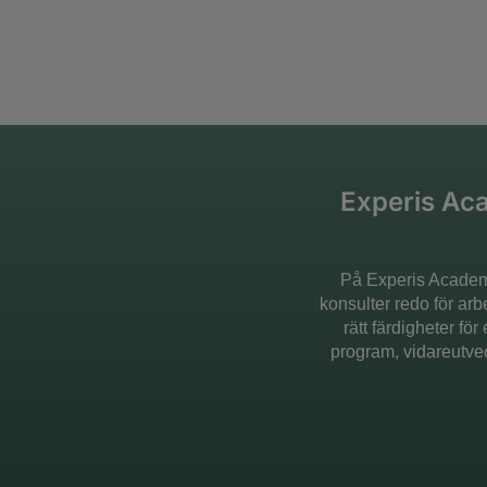
Experis Aca
På Experis Academy
konsulter redo för ar
rätt färdigheter fö
program, vidareutve