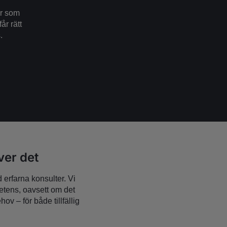
er som
får rätt
.
ver det
erfarna konsulter. Vi
petens, oavsett om det
ov – för både tillfällig