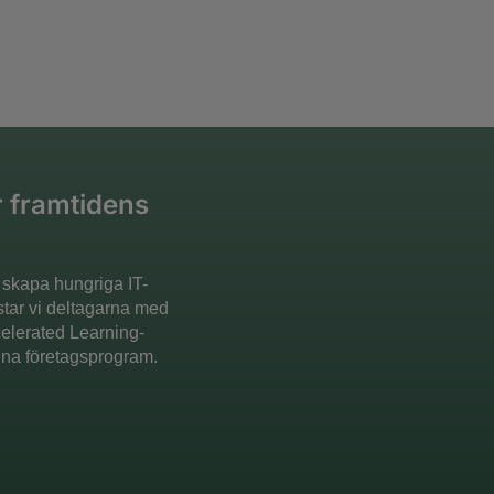
r framtidens
 skapa hungriga IT-
star vi deltagarna med
ccelerated Learning-
gna företagsprogram.