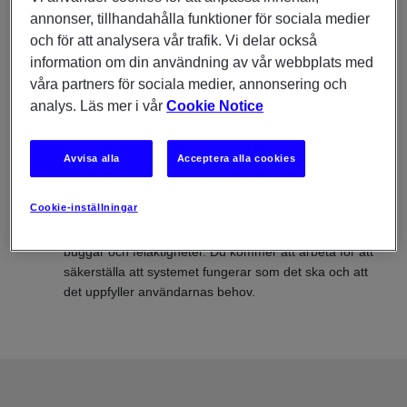
teknologierna som ska användas för att bygga
annonser, tillhandahålla funktioner för sociala medier
systemet. Du kommer att överväga faktorer som
och för att analysera vår trafik. Vi delar också
prestanda, skalbarhet, säkerhet och
information om din användning av vår webbplats med
användarvänlighet för att skapa en välstrukturerad och
våra partners för sociala medier, annonsering och
effektiv lösning.
analys. Läs mer i vår
Cookie Notice
Felsökning och problemhantering:
Under
utvecklingsprocessen kan olika problem och fel
Avvisa alla
Acceptera alla cookies
uppstå. Som systemutvecklare är det ditt ansvar att
identifiera och lösa dessa problem. Det kan inkludera
Cookie-inställningar
felsökning av koden, användning av verktyg och
testning av olika scenarier för att hitta och åtgärda
buggar och felaktigheter. Du kommer att arbeta för att
säkerställa att systemet fungerar som det ska och att
det uppfyller användarnas behov.