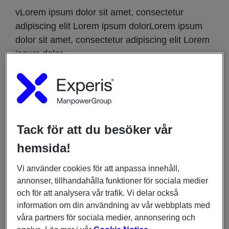
vLorem ipsum dolor sit amet, consectetur
adipiscing elit Lorem ipsum dolorLorem ipsum
dolor sit amet, consectetur adipiscing elit Lorem
ipsum dolor
När
18 september 2020
12:00am
-
02:30am
Tack för att du besöker vår
hemsida!
DU KANSKE OCKSÅ ÄR INTRESSERAD AV
INSIKTER OCH UNDERSÖKNINGAR
Vi använder cookies för att anpassa innehåll,
annonser, tillhandahålla funktioner för sociala medier
9 juni 2026
och för att analysera vår trafik. Vi delar också
IT & tech‑branschen visar stabil rekryteringstakt inför
information om din användning av vår webbplats med
sommaren
våra partners för sociala medier, annonsering och