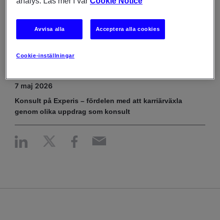
analys. Läs mer i vår
Cookie Notice
FÖR JOBBSÖKARE
8 maj 2026
Avvisa alla
Acceptera alla cookies
Soft skills – nyfikenhet och flexibilitet värderas högt
inom IT-branschen
Cookie-inställningar
FÖR JOBBSÖKARE
7 maj 2026
Konsult på Experis – fördelen med att karriärväxla
genom olika uppdrag som konsult