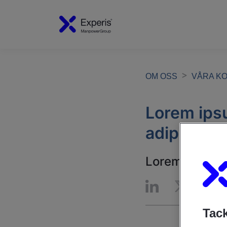
OM OSS
VÅRA K
Lorem ipsu
adipiscing
Lorem ipsum do
Tack