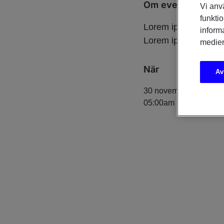
Om eventet
Vi anv
funktio
Lorem ipsum dolor si
inform
Lorem ipsum dolor
medier
När
Av
30 november 2020
05:00am
-
06:00am