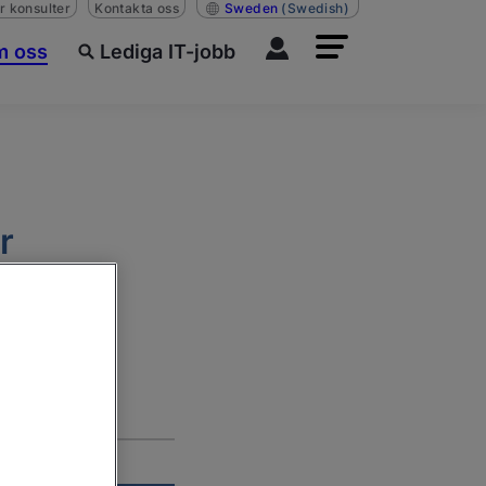
r konsulter
Kontakta oss
Sweden
(Swedish)
 oss
Lediga IT-jobb
r
it.