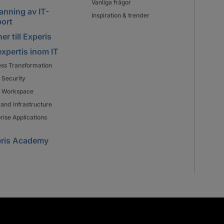
Vanliga frågor
nning av IT-
Inspiration & trender
ort
er till Experis
expertis inom IT
ess Transformation
 Security
al Workspace
and Infrastructure
rise Applications
ris Academy