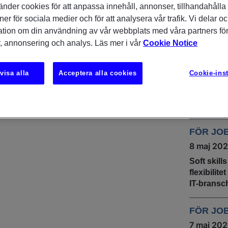
änder cookies för att anpassa innehåll, annonser, tillhandahålla
DU KAN
ner för sociala medier och för att analysera vår trafik. Vi delar o
INTRES
t amet, consectetur adipiscing elit
ation om din användning av vår webbplats med våra partners för
, annonsering och analys. Läs mer i vår
Cookie Notice
INSIKTE
UNDERS
9 juni 20
visa alla
Acceptera alla cookies
Cookie-inst
IT & tech
stabil rek
sommare
FÖR JO
8 maj 20
Soft skill
flexibilit
IT-bransc
FÖR JO
7 maj 20