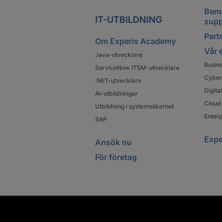
Bema
IT-UTBILDNING
supp
Partn
Om Experis Academy
Vår 
Java-utvecklare
Busin
ServiceNow ITSM-utvecklare
Cyber
.NET-utvecklare
Digit
AI-utbildningar
Cloud 
Utbildning i systemsäkerhet
Enterp
SAP
Expe
Ansök nu
För företag