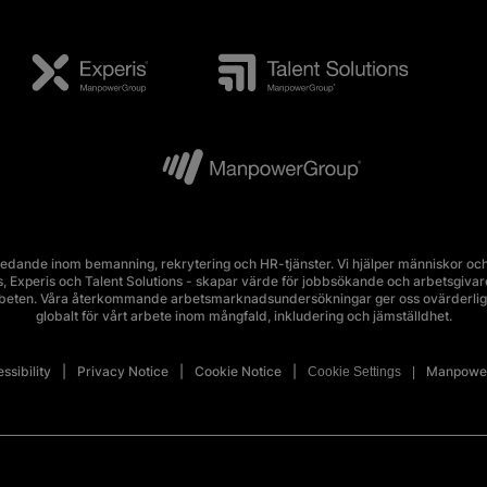
edande inom bemanning, rekrytering och HR-tjänster. Vi hjälper människor och 
Experis och Talent Solutions - skapar värde för jobbsökande och arbetsgivare i 
rbeten. Våra återkommande arbetsmarknadsundersökningar ger oss ovärderlig 
globalt för vårt arbete inom mångfald, inkludering och jämställdhet.
ssibility
Privacy Notice
Cookie Notice
Manpower
Cookie Settings