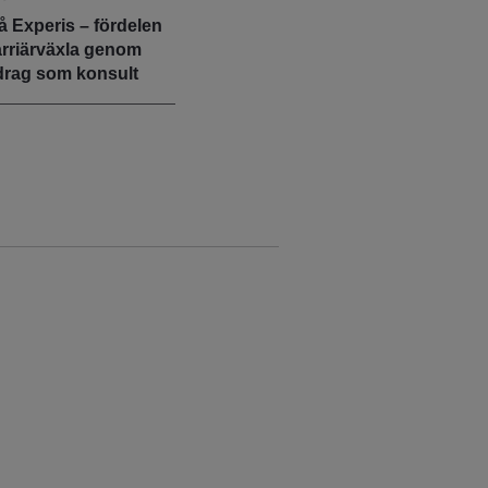
å Experis – fördelen
arriärväxla genom
drag som konsult