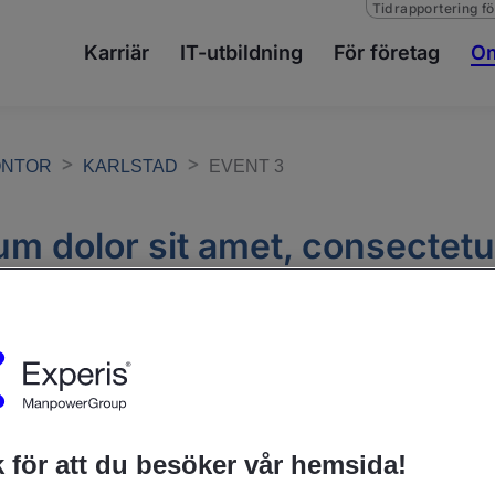
Tidrapportering fö
Karriär
IT-utbildning
För företag
Om
ONTOR
KARLSTAD
EVENT 3
m dolor sit amet, consectetu
 elit Lorem ipsum dolor
lor sit amet, consectetur adipiscing el
 för att du besöker vår hemsida!