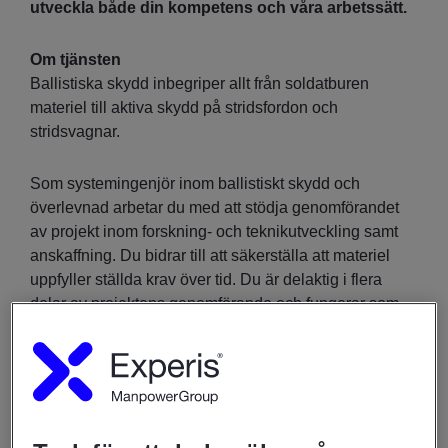
utveckla både din kompetens och våra arbetssätt.
Om tjänsten
Ballistiska skydd inbegriper allt från soldatburen
materiel till aktiva skydd på stridsfordon och
stridsvagnar.
Som systemingenjör inom ballistiskt skydd och
överlevnad arbetar du med att stödja genomförandet
av projekt inom forskning- och teknikutveckling samt
anskaffning. Du bidrar till att säkerställa att materiel
uppfyller ställda krav över tid. Du är delaktig i flera
delar av projektens genomförande och fungerar som
ett tekniskt stöd till såväl projektledare som
produktledare.
Rollen innebär att du medverkar i planering av
uppdrag och projekt samt i framtagning av