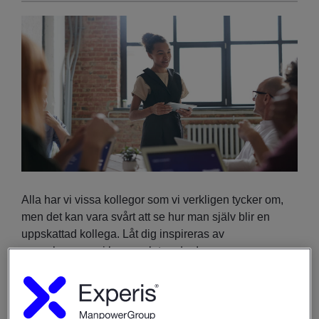
Alla har vi vissa kollegor som vi verkligen tycker om,
men det kan vara svårt att se hur man själv blir en
uppskattad kollega. Låt dig inspireras av
egenskaperna vi har samlat nedan!
God lyssnare
En god lyssnare bygger förtroende och relationer