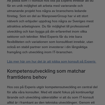
Att jobba som IT-konsult hos oss på Experis innebär att du
får en unik möjlighet att arbeta med varierande och
utmanande projekt hos några av branschens ledande
företag. Som en del av ManpowerGroup har vi ett stort
nätverk och erbjuder uppdrag hos några av Sveriges mest
attraktiva arbetsgivare. Du får möjlighet till professionell
utveckling och kan bygga på din erfarenhet inom olika
sektorer och tekniker. Med Experis får du inte bara
flexibiliteten och variationen som konsultlivet innebär, utan
också en stabil partner som investerar i din långsiktiga
framgång och utveckling inom IT-branschen.
Läs mer här om hur det är att jobba som konsult på Experis
Kompetensutveckling som matchar
framtidens behov
Hos oss på Experis utgör kompetensutveckling en central del
för alla våra konsulter. Med ett starkt fokus på kontinuerligt
lärande och utveckling säkerställer vi att du som IT-konsult
alltid är i framkant av den tekniska utvecklingen. Genom ett