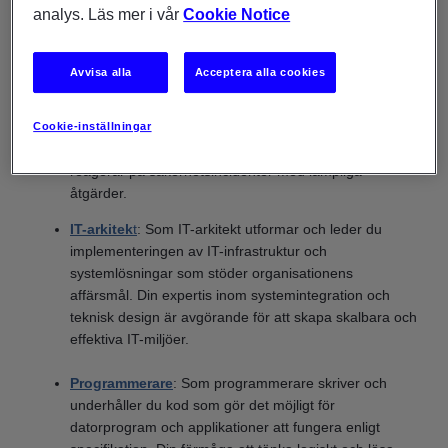
analys. Läs mer i vår
Cookie Notice
organisationen.
IT-säkerhetsspecialist
: I rollen som IT-
Avvisa alla
Acceptera alla cookies
säkerhetsspecialist fokuserar du på att skydda
organisationens informationssystem mot cyberhot och
säkerhetsbrott. Du utvärderar och implementerar
Cookie-inställningar
säkerhetsprotokoll, övervakar nätverkssäkerheten och
reagerar på säkerhetsincidenter med lämpliga
åtgärder.
IT-arkitek
t
: Som IT-arkitekt utformar och leder du
implementeringen av IT-infrastruktur och
systemlösningar som stöder organisationens
affärsmål. Din expertis inom systemintegration och
teknisk design är avgörande för att skapa skalbara och
effektiva IT-miljöer.
Programmerare
: Som programmerare skriver och
underhåller du kod som gör det möjligt för
datorprogram och applikationer att fungera enligt