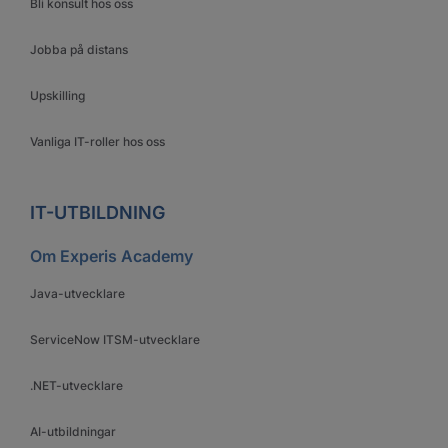
Bli konsult hos oss
Jobba på distans
Upskilling
Vanliga IT-roller hos oss
IT-UTBILDNING
Om Experis Academy
Java-utvecklare
ServiceNow ITSM-utvecklare
.NET-utvecklare
AI-utbildningar