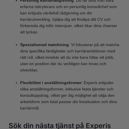
Personlig karriärrådgivning
: Du får stöd från våra
erfarna rekryterare och en personlig konsultchef som
kan erbjuda värdefull rådgivning om din
karriärutveckling, hjälpa dig att finslipa ditt CV och
förbereda dig inför intervjuer, vilket ökar dina chanser
att lyckas.
Specialiserad matchning
: Vi fokuserar på att matcha
dina specifika färdigheter och karriärambitioner med
rätt roll, vilket innebär att du inte bara hittar ett jobb,
utan en position där du verkligen kan trivas och
utvecklas.
Flexibilitet i anställningsformer
: Experis erbjuder
olika anställningsformer, inklusive fasta tjänster och
konsultuppdrag, vilket ger dig möjlighet att välja den
arbetsform som bäst passar din livssituation och dina
karriärmål.
Sök din nästa tjänst på Experis