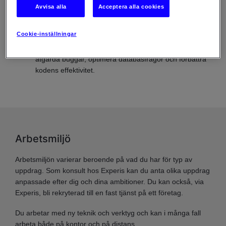
Avvisa alla
Acceptera alla cookies
Felsökning och optimering:
Som fullstack-utvecklare
kommer du att felsöka och optimera både frontend-
Cookie-inställningar
och backend-koden för att förbättra prestanda och
användarupplevelse. Det kan inkludera att hitta och
åtgärda buggar, optimera databasfrågor och förbättra
kodens effektivitet.
Arbetsmiljö
Arbetsmiljön varierar beroende på vad du har för typ av
uppdrag. Som konsult hos Experis kan du anta olika uppdrag
anpassade efter dig och dina ambitioner. Du kan också, via
Experis, bli rekryterad till en fast tjänst på ett företag.
Du arbetar med ny teknik och verktyg och kan i många fall
arbeta både på kontor och på distans.