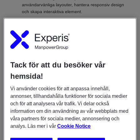
användarvänliga layouter, hantera responsiv design
och skapa interaktiva element.
Backend-utveckling:
Som fullstack-utvecklare
kommer du att arbeta med backend-teknologier och
programmeringsspråk som Node.js, Python eller PHP.
Du kommer att utveckla och implementera API:er,
databasstrukturer och affärslogik för att stödja
funktionaliteten.
Tack för att du besöker vår
Databasdesign och hantering:
Du är ansvarig för att
hemsida!
designa och implementera databaser för
webbapplikationer. Det innefattar att strukturera data,
Vi använder cookies för att anpassa innehåll,
skapa tabeller och hantera dataintegritet.
annonser, tillhandahålla funktioner för sociala medier
och för att analysera vår trafik. Vi delar också
Systemarkitektur:
Du kommer att planera och
information om din användning av vår webbplats med
designa systemarkitekturen för webbapplikationen. Det
våra partners för sociala medier, annonsering och
inkluderar att definiera komponenter, bestämma
analys. Läs mer i vår
Cookie Notice
systemets struktur och se till att det är skalbart och
säkert.