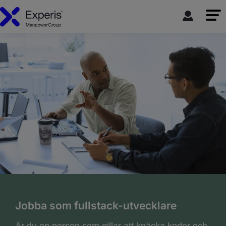
Jobba som fullstack-utvecklare
Är du en person som gillar att knäcka koder och