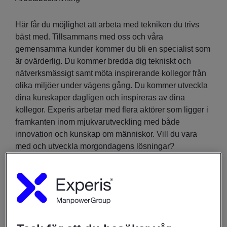
Här får du möjlighet att arbeta med tekniken du trivs
bäst med. Tillsammans med oss och våra
gemensamma kunder kommer du bli en specialist som
är ovärderlig. Du kommer bredda dig tekniskt och
nätverksmässigt samt möta inspirerande kollegor från
olika miljöer under vägens gång. Du kommer utveckla
dina kunskaper dagligen och inspireras av dina
kollegor. Experis arbetar med flera aktörer som ligger i
framkanten inom mjukvarutveckling med både
innovation och kunskap om människor. Vill du vara
med och utveckla morgondagens lösningar?
Vad innebär det att arbeta som konsult hos oss?
Vill du utvecklas och lära dig mest möjligt inom ditt
område? Ja, vi kan faktiskt garantera dig utvecklings-
och utbildningsmöjligheter - allt för att du ska kunna nå