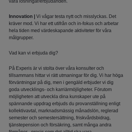
våra lösningar/erbjudanden.
Innovation |
Vi vågar testa nytt och misslyckas. Det
kräver mod. Vi har ett utifrån och in-fokus och arbetar
hela tiden med värdeskapande aktiviteter för våra
målgrupper.
Vad kan vi erbjuda dig?
På Experis är vi stolta över våra konsulter och
tillsammans hittar vi rätt utmaningar för dig. Vi har höga
förväntningar på dig, men i gengäld erbjuder vi dig
goda utvecklings- och karriärmöjligheter. Förutom
möjligheten att utveckla dina kunskaper ute på
spännande uppdrag erbjuds du provanställning enligt
kollektivavtal, marknadsmässig månadslön, reglerad
semester och semestersättning, friskvårdsbidrag,
tjänstepension och försäkring, samt många andra
förmåner - precis som det alltid ska vara.