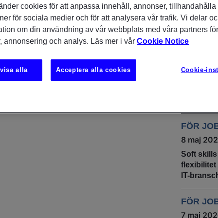
änder cookies för att anpassa innehåll, annonser, tillhandahålla
DU KAN
ner för sociala medier och för att analysera vår trafik. Vi delar o
INTRES
it amet, consectetur adipiscing elit
ation om din användning av vår webbplats med våra partners för
rem ipsum dolor sit amet, consectetur
, annonsering och analys. Läs mer i vår
Cookie Notice
INSIKTE
UNDERS
m ipsum dolor
9 juni 20
visa alla
Acceptera alla cookies
Cookie-inst
IT & tech
stabil rek
sommare
FÖR JO
8 maj 20
Soft skill
flexibilit
IT-bransc
FÖR JO
7 maj 20