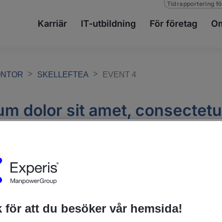
Tidrapportering fö
Karriär
IT-utbildning
För företag
Om
ONTOR
SKELLEFTEA
EVENT 4
m dolor sit amet, consectetu
 elit Lorem ipsum dolor
lor sit amet, consectetur adipiscing el
 för att du besöker vår hemsida!