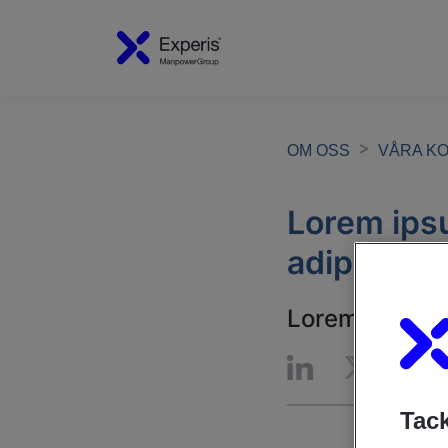
OM OSS
VÅRA K
Lorem ipsu
adipiscing
Lorem ipsum do
Tack