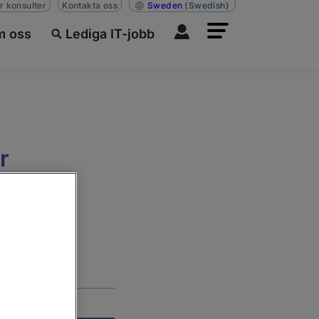
r konsulter
Kontakta oss
Sweden
(Swedish)
 oss
Lediga IT-jobb
r
it.