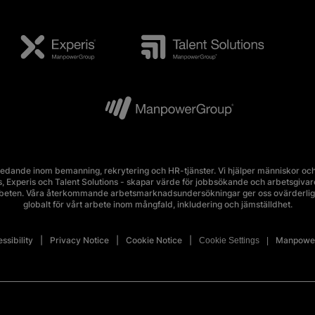
edande inom bemanning, rekrytering och HR-tjänster. Vi hjälper människor och 
Experis och Talent Solutions - skapar värde för jobbsökande och arbetsgivare i 
rbeten. Våra återkommande arbetsmarknadsundersökningar ger oss ovärderlig 
globalt för vårt arbete inom mångfald, inkludering och jämställdhet.
ssibility
Privacy Notice
Cookie Notice
Manpower
Cookie Settings