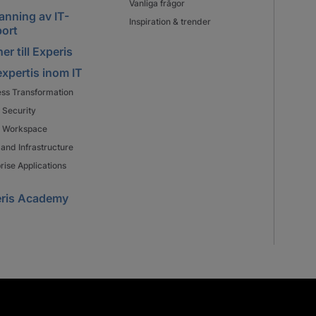
Vanliga frågor
nning av IT-
Inspiration & trender
ort
er till Experis
expertis inom IT
ess Transformation
 Security
al Workspace
and Infrastructure
rise Applications
ris Academy