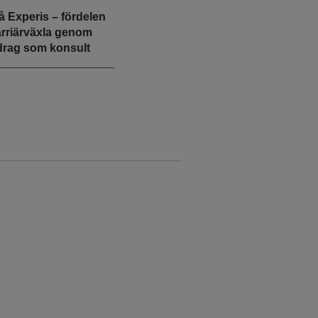
å Experis – fördelen
arriärväxla genom
drag som konsult