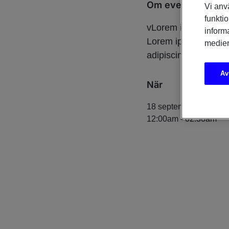
Om eventet
Vi anv
funktio
vLorem ipsum dolor s
inform
Lorem ipsum dolorLo
medier
adipiscing elit Lore
Av
När
18 september 2020
12:00am
-
02:30am