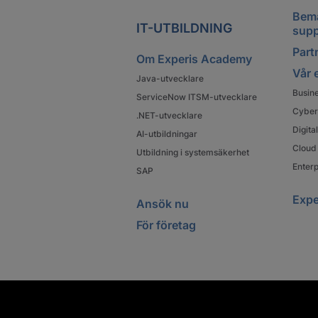
Bema
IT-UTBILDNING
supp
Partn
Om Experis Academy
Vår 
Java-utvecklare
Busin
ServiceNow ITSM-utvecklare
Cyber
.NET-utvecklare
Digit
AI-utbildningar
Cloud 
Utbildning i systemsäkerhet
Enterp
SAP
Expe
Ansök nu
För företag