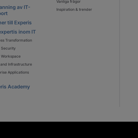
Vanliga frågor
nning av IT-
Inspiration & trender
ort
er till Experis
expertis inom IT
ess Transformation
 Security
al Workspace
and Infrastructure
rise Applications
ris Academy