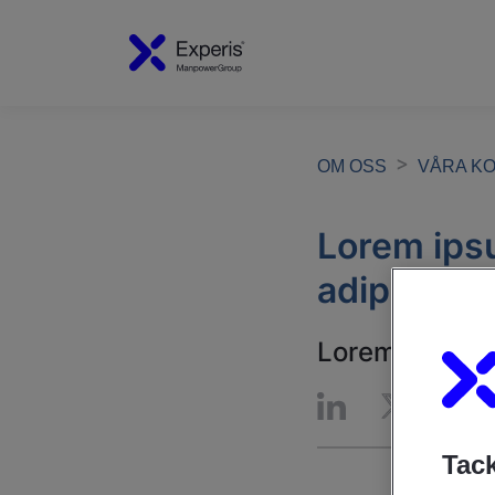
OM OSS
VÅRA K
Lorem ipsu
adipiscing
Lorem ipsum do
Tack