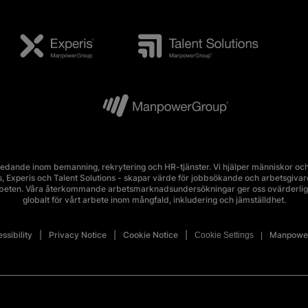
edande inom bemanning, rekrytering och HR-tjänster. Vi hjälper människor och 
Experis och Talent Solutions - skapar värde för jobbsökande och arbetsgivare i 
rbeten. Våra återkommande arbetsmarknadsundersökningar ger oss ovärderlig 
globalt för vårt arbete inom mångfald, inkludering och jämställdhet.
ssibility
Privacy Notice
Cookie Notice
Manpower
Cookie Settings