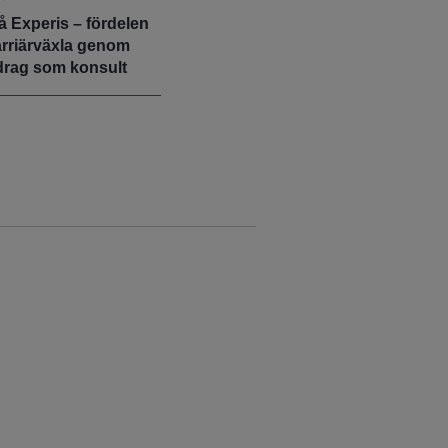
å Experis – fördelen
arriärväxla genom
drag som konsult