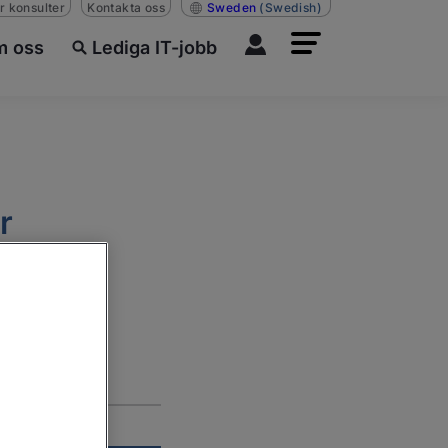
r konsulter
Kontakta oss
Sweden
(Swedish)
 oss
Lediga IT-jobb
r
it.