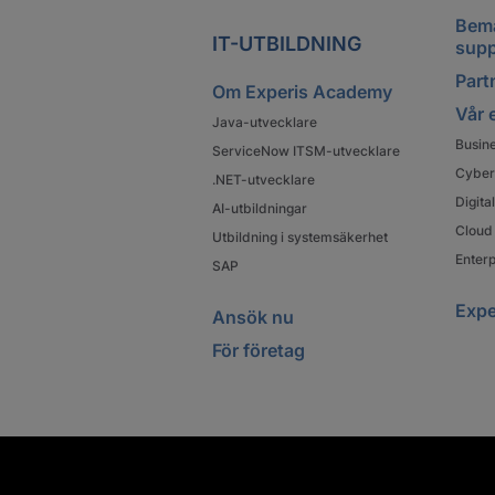
Bema
IT-UTBILDNING
supp
Partn
Om Experis Academy
Vår 
Java-utvecklare
Busin
ServiceNow ITSM-utvecklare
Cyber
.NET-utvecklare
Digit
AI-utbildningar
Cloud 
Utbildning i systemsäkerhet
Enterp
SAP
Expe
Ansök nu
För företag