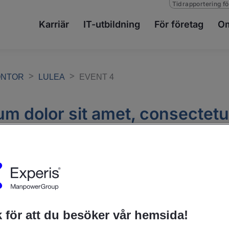
Tidrapportering fö
Karriär
IT-utbildning
För företag
Om
ONTOR
LULEA
EVENT 4
m dolor sit amet, consectetu
 elit Lorem ipsum dolor
lor sit amet, consectetur adipiscing el
 för att du besöker vår hemsida!