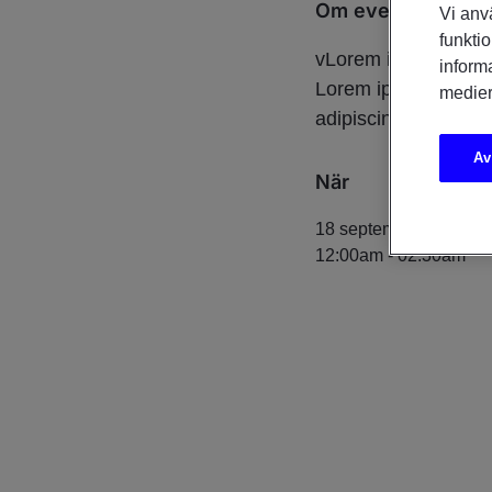
Om eventet
Vi anv
funktio
vLorem ipsum dolor s
inform
Lorem ipsum dolorLo
medier
adipiscing elit Lore
Av
När
18 september 2020
12:00am
-
02:30am