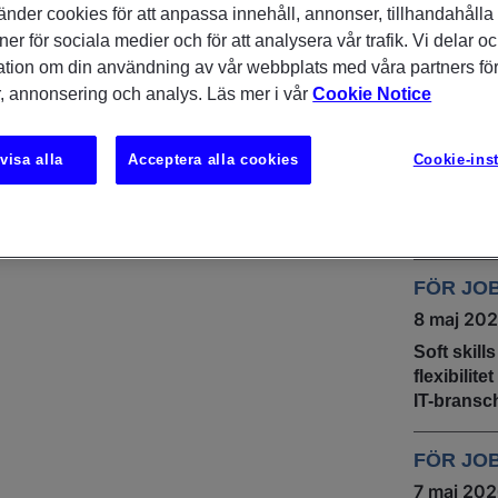
änder cookies för att anpassa innehåll, annonser, tillhandahålla
DU KAN
ner för sociala medier och för att analysera vår trafik. Vi delar o
INTRES
it amet, consectetur adipiscing elit
ation om din användning av vår webbplats med våra partners för
rem ipsum dolor sit amet, consectetur
, annonsering och analys. Läs mer i vår
Cookie Notice
INSIKTE
UNDERS
m ipsum dolor
9 juni 20
visa alla
Acceptera alla cookies
Cookie-inst
IT & tech
stabil rek
sommare
FÖR JO
8 maj 20
Soft skill
flexibilit
IT-bransc
FÖR JO
7 maj 20