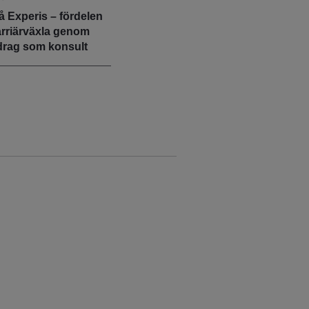
å Experis – fördelen
arriärväxla genom
drag som konsult