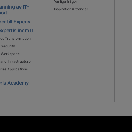
Vanliga frågor
nning av IT-
Inspiration & trender
ort
er till Experis
expertis inom IT
ess Transformation
 Security
al Workspace
and Infrastructure
rise Applications
ris Academy