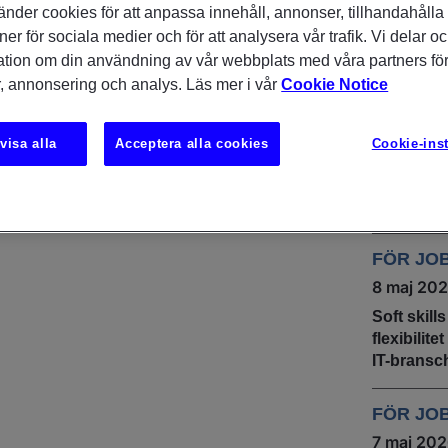
änder cookies för att anpassa innehåll, annonser, tillhandahålla
DU KAN
ner för sociala medier och för att analysera vår trafik. Vi delar o
INTRES
ation om din användning av vår webbplats med våra partners för
, annonsering och analys. Läs mer i vår
Cookie Notice
INSIKTE
UNDERS
9 juni 20
visa alla
Acceptera alla cookies
Cookie-inst
IT & tech
stabil rek
sommare
FÖR JO
8 maj 20
Soft skill
flexibilit
IT-bransc
FÖR JO
7 maj 20