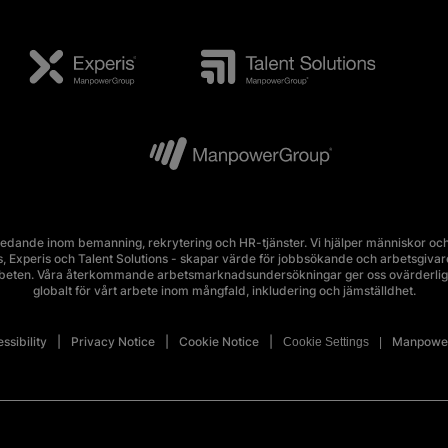
edande inom bemanning, rekrytering och HR-tjänster. Vi hjälper människor och 
Experis och Talent Solutions - skapar värde för jobbsökande och arbetsgivare i 
rbeten. Våra återkommande arbetsmarknadsundersökningar ger oss ovärderlig 
globalt för vårt arbete inom mångfald, inkludering och jämställdhet.
ssibility
Privacy Notice
Cookie Notice
Manpower
Cookie Settings