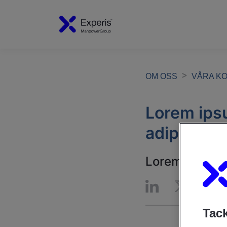
OM OSS
VÅRA K
Lorem ipsu
adipiscing 
Lorem ipsum do
Tack