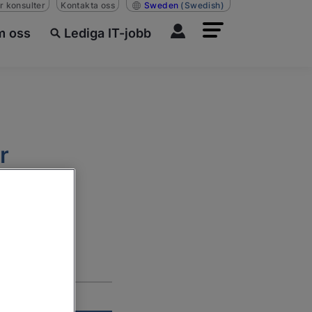
r konsulter
Kontakta oss
Sweden
(Swedish)
 oss
Lediga IT-jobb
r
it.