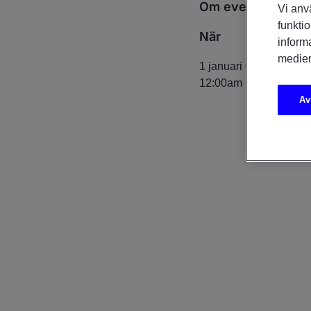
Om eventet
Vi anv
funktio
När
inform
medier
1 januari 0001
12:00am
-
12:00am
Av