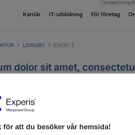
Tidrapportering fö
Karriär
IT-utbildning
För företag
Om
ONTOR
LJUNGBY
EVENT 5
m dolor sit amet, consectetu
elit.
lor sit amet, consectetur adipiscing el
 för att du besöker vår hemsida!