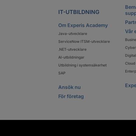
Bema
IT-UTBILDNING
supp
Partn
Om Experis Academy
Vår 
Java-utvecklare
Busin
ServiceNow ITSM-utvecklare
Cyber
.NET-utvecklare
Digit
AI-utbildningar
Cloud 
Utbildning i systemsäkerhet
Enterp
SAP
Expe
Ansök nu
För företag