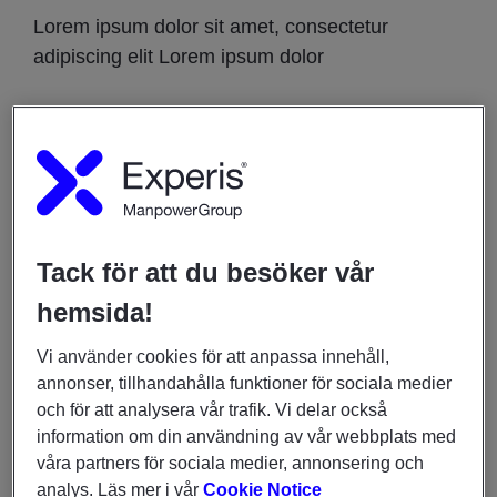
Lorem ipsum dolor sit amet, consectetur
adipiscing elit Lorem ipsum dolor
När
30 november 2020
05:00am
-
06:00am
DU KANSKE OCKSÅ ÄR INTRESSERAD AV
Tack för att du besöker vår
INSIKTER OCH UNDERSÖKNINGAR
hemsida!
9 juni 2026
Vi använder cookies för att anpassa innehåll,
IT & tech‑branschen visar stabil rekryteringstakt inför
annonser, tillhandahålla funktioner för sociala medier
sommaren
och för att analysera vår trafik. Vi delar också
information om din användning av vår webbplats med
FÖR JOBBSÖKARE
våra partners för sociala medier, annonsering och
8 maj 2026
analys. Läs mer i vår
Cookie Notice