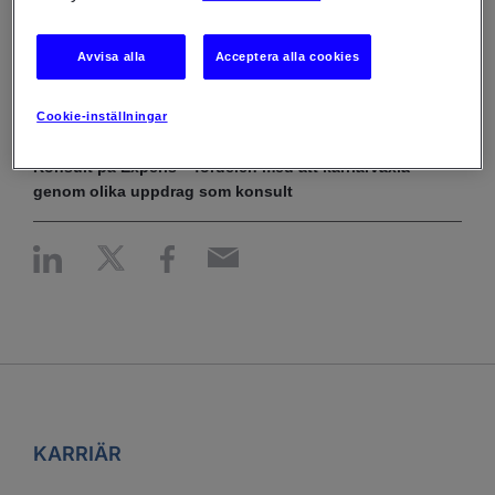
Soft skills – nyfikenhet och flexibilitet värderas högt
inom IT-branschen
Avvisa alla
Acceptera alla cookies
FÖR JOBBSÖKARE
Cookie-inställningar
7 maj 2026
Konsult på Experis – fördelen med att karriärväxla
genom olika uppdrag som konsult
KARRIÄR