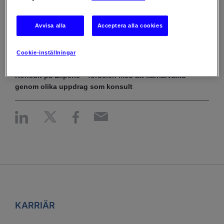
Soft skills – nyfikenhet och flexibilitet värderas högt
inom IT-branschen
Avvisa alla
Acceptera alla cookies
FÖR JOBBSÖKARE
Cookie-inställningar
7 maj 2026
Konsult på Experis – fördelen med att karriärväxla
genom olika uppdrag som konsult
KARRIÄR