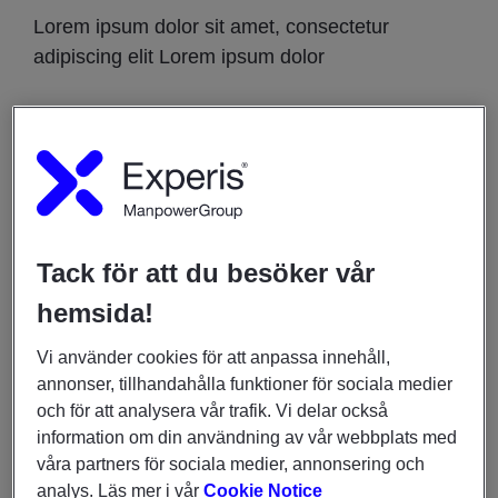
Lorem ipsum dolor sit amet, consectetur
adipiscing elit Lorem ipsum dolor
När
28 augusti 2020
05:30am
-
07:00am
DU KANSKE OCKSÅ ÄR INTRESSERAD AV
Tack för att du besöker vår
INSIKTER OCH UNDERSÖKNINGAR
hemsida!
9 juni 2026
Vi använder cookies för att anpassa innehåll,
IT & tech‑branschen visar stabil rekryteringstakt inför
annonser, tillhandahålla funktioner för sociala medier
sommaren
och för att analysera vår trafik. Vi delar också
information om din användning av vår webbplats med
FÖR JOBBSÖKARE
våra partners för sociala medier, annonsering och
8 maj 2026
analys. Läs mer i vår
Cookie Notice