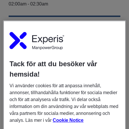
02:00am
-
02:30am
DU KANSKE OCKSÅ ÄR INTRESSERAD AV
INSIKTER OCH UNDERSÖKNINGAR
9 juni 2026
IT & tech‑branschen visar stabil rekryteringstakt inför
sommaren
Tack för att du besöker vår
FÖR JOBBSÖKARE
hemsida!
8 maj 2026
Vi använder cookies för att anpassa innehåll,
Soft skills – nyfikenhet och flexibilitet värderas högt
annonser, tillhandahålla funktioner för sociala medier
inom IT-branschen
och för att analysera vår trafik. Vi delar också
information om din användning av vår webbplats med
FÖR JOBBSÖKARE
våra partners för sociala medier, annonsering och
7 maj 2026
analys. Läs mer i vår
Cookie Notice
Konsult på Experis – fördelen med att karriärväxla