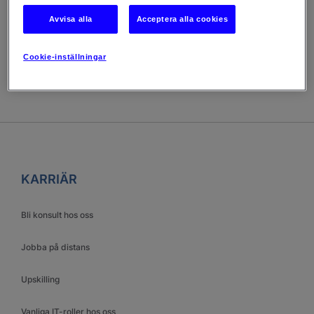
genom olika uppdrag som konsult
Avvisa alla
Acceptera alla cookies
Cookie-inställningar
KARRIÄR
Bli konsult hos oss
Jobba på distans
Upskilling
Vanliga IT-roller hos oss