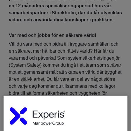
en 12 månaders specialiseringsperiod hos vår
samarbetspartner i Stockholm, där du får utvecklas
vidare och använda dina kunskaper i praktiken.
Var med och jobba för en säkrare värld!
Vill du vara med och bidra till tryggare samhällen och
en säkrare, mer hållbar och rättvis värld? Här får du
vara med och påverka! Som systemsäkerhetsingenjör
(System Safety) kommer du ingå i ett team som strävar
mot ett gemensamt mål: att skapa en värld där trygghet
är en självklarhet. Du får vara en del av något större
och varje dag kommer du tillsammans med kollegor
bidra till att forma säkerheten och tryggheten för
människor över hela världen.
Steg 1 - Utbildning: Experis Academys utbildning
inom systemsäkerhet