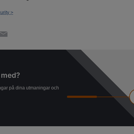
rity >
g med?
ningar på dina utmaningar och