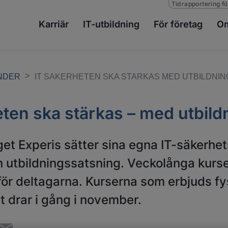
Tidrapportering fö
Karriär
IT-utbildning
För företag
Om
ENDER
IT SAKERHETEN SKA STARKAS MED UTBILDNIN
ten ska stärkas – med utbildn
get Experis sätter sina egna IT-säkerhe
n utbildningssatsning. Veckolånga kurser
 för deltagarna. Kurserna som erbjuds fy
t drar i gång i november.