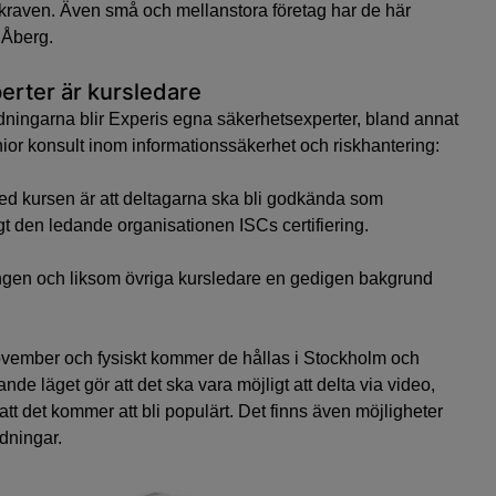
r kraven. Även små och mellanstora företag har de här
 Åberg.
erter är kursledare
dningarna blir Experis egna säkerhetsexperter, bland annat
ior konsult inom informationssäkerhet och riskhantering:
ed kursen är att deltagarna ska bli godkända som
gt den ledande organisationen ISCs certifiering.
ringen och liksom övriga kursledare en gedigen bakgrund
november och fysiskt kommer de hållas i Stockholm och
de läget gör att det ska vara möjligt att delta via video,
tt det kommer att bli populärt. Det finns även möjligheter
ldningar.