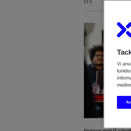
Tack
Vi anv
funktio
inform
medier
Av
Problem med IT-säkerhe