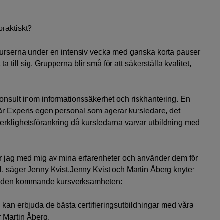
 praktiskt?
urserna under en intensiv vecka med ganska korta pauser
ta till sig. Grupperna blir små för att säkerställa kvalitet,
konsult inom informationssäkerhet och riskhantering. En
t är Experis egen personal som agerar kursledare, det
erklighetsförankring då kursledarna varvar utbildning med
r jag med mig av mina erfarenheter och använder dem för
ll, säger Jenny Kvist.Jenny Kvist och Martin Åberg knyter
ill den kommande kursverksamheten:
 vi kan erbjuda de bästa certifieringsutbildningar med våra
 Martin Åberg.