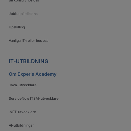
Bli konsult hos oss
Jobba på distans
Upskilling
Vanliga IT-roller hos oss
IT-UTBILDNING
Om Experis Academy
Java-utvecklare
ServiceNow ITSM-utvecklare
.NET-utvecklare
AI-utbildningar