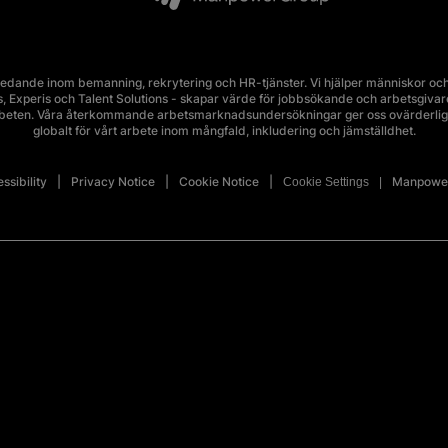
edande inom bemanning, rekrytering och HR-tjänster. Vi hjälper människor och 
Experis och Talent Solutions - skapar värde för jobbsökande och arbetsgivare i 
rbeten. Våra återkommande arbetsmarknadsundersökningar ger oss ovärderlig 
globalt för vårt arbete inom mångfald, inkludering och jämställdhet.
ssibility
Privacy Notice
Cookie Notice
Manpower
Cookie Settings