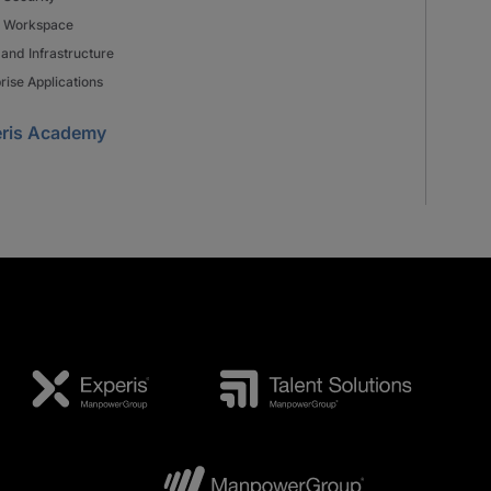
al Workspace
and Infrastructure
rise Applications
ris Academy