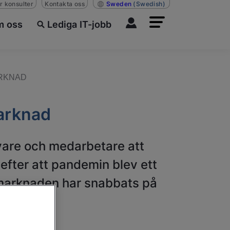
r konsulter
Kontakta oss
Sweden
(Swedish)
 oss
Lediga IT-jobb
ARKNAD
arknad
ivare och medarbetare att
 efter att pandemin blev ett
tsmarknaden har snabbats på
å.