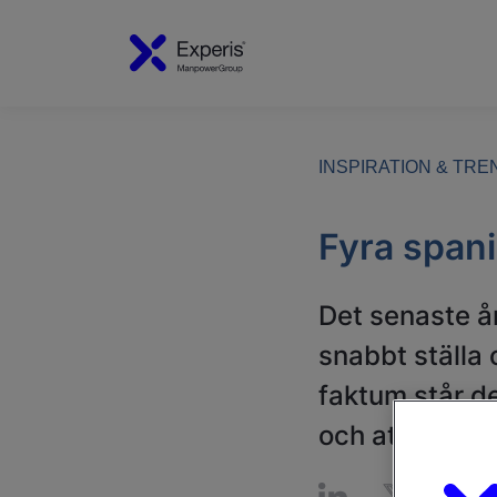
INSPIRATION & TR
Fyra span
Det senaste å
snabbt ställa 
faktum står d
och att en del