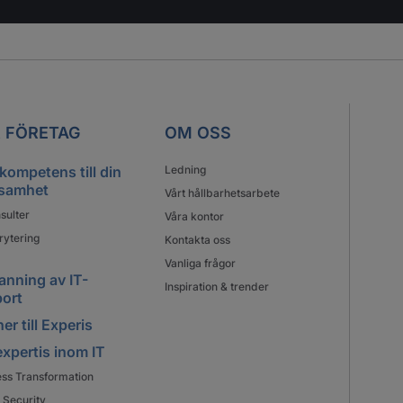
 FÖRETAG
OM OSS
 kompetens till din
Ledning
samhet
Vårt hållbarhetsarbete
sulter
Våra kontor
rytering
Kontakta oss
Vanliga frågor
nning av IT-
Inspiration & trender
ort
er till Experis
expertis inom IT
ess Transformation
 Security