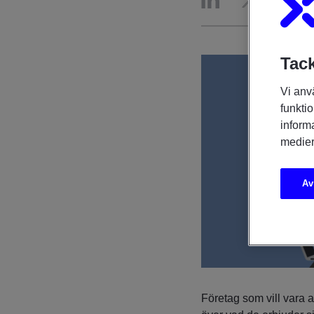
Tack
Vi anv
funktio
inform
medier
Av
Företag som vill vara at