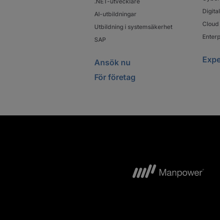
.NET-utvecklare
Digit
AI-utbildningar
Cloud 
Utbildning i systemsäkerhet
Enterp
SAP
Expe
Ansök nu
För företag