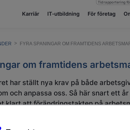
Tidrapportering fö
Karriär
IT-utbildning
För företag
Om
ENDER
FYRA SPANINGAR OM FRAMTIDENS ARBETSM
ingar om framtidens arbetsm
ret har ställt nya krav på både arbetsg
om och anpassa oss. Så här snart ett år
et klart att förändringstakten på arbe
 av de ändringar vi sett kommer att best