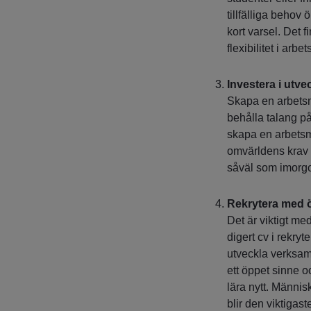
tillfälliga behov 
kort varsel. Det
flexibilitet i arbet
Investera i utve
Skapa en arbetsm
behålla talang på
skapa en arbetsmi
omvärldens krav o
såväl som imorg
Rekrytera med 
Det är viktigt med
digert cv i rekry
utveckla verksamh
ett öppet sinne 
lära nytt. Männis
blir den viktigas