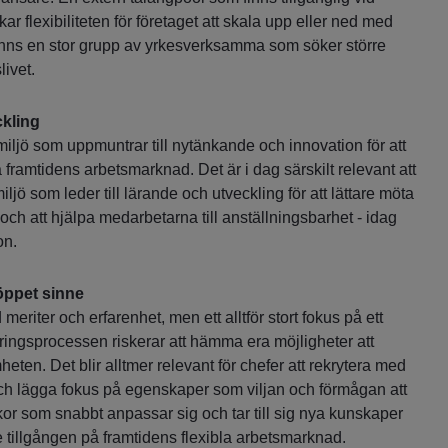
ökar flexibiliteten för företaget att skala upp eller ned med
 finns en stor grupp av yrkesverksamma som söker större
slivet.
ckling
iljö som uppmuntrar till nytänkande och innovation för att
 framtidens arbetsmarknad. Det är i dag särskilt relevant att
ljö som leder till lärande och utveckling för att lättare möta
ch att hjälpa medarbetarna till anställningsbarhet - idag
on.
öppet sinne
 meriter och erfarenhet, men ett alltför stort fokus på ett
teringsprocessen riskerar att hämma era möjligheter att
eten. Det blir alltmer relevant för chefer att rekrytera med
och lägga fokus på egenskaper som viljan och förmågan att
kor som snabbt anpassar sig och tar till sig nya kunskaper
te tillgången på framtidens flexibla arbetsmarknad.