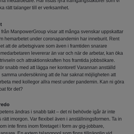
ina medarbetare. Här listas fyra framgångsfaktorer som vi
ocka rätt talanger till er verksamhet.
t
 från ManpowerGroup visar att många svenskar uppskattar
 som hemarbetet under coronapandemin har inneburit. Rent
et att de arbetsgivare som även i framtiden snarare
 medarbetaren levererar än var och när de arbetar, kan öka
ivseln och attraktionskraften hos framtida jobbsökare.
tför snabb med att lägga ner kontoret! Varannan anställd
i samma undersökning att de har saknat möjligheten att
eta med kollegor allra mest under pandemin. Kan ni göra
at för det?
redo
tens ändras i snabb takt – det ni behövde igår är inte
rätt imorgon. Var flexibel även i anställningsformen. Ta in
 inte finns inom företaget i form av gig-jobbare,
ilansare. En extern talangpool som finns tillgänglig vid