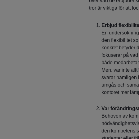
över vad de erbjuder s
tror är viktiga för att l
Erbjud flexibilite
En undersökning
den flexibilitet
konkret betyder d
fokuserar på vad
både medarbetartr
Men, var inte all
svarar nämligen 
umgås och samarb
kontoret mer lämp
Var förändrings
Behoven av kompe
nödvändighetsvis 
den kompetens som
studenter eller fr