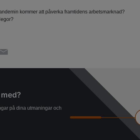
apandemin kommer att påverka framtidens arbetsmarknad?
llegor?
g med?
ningar på dina utmaningar och