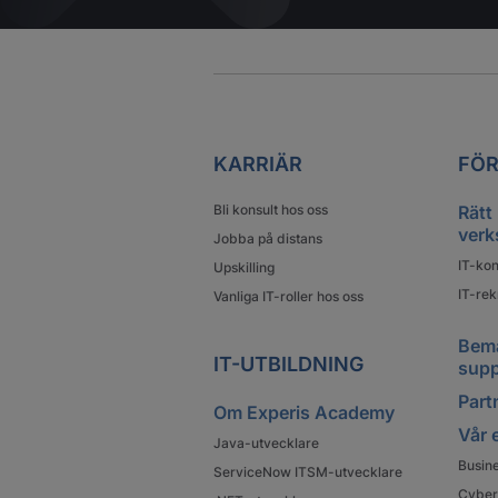
KARRIÄR
FÖR
Bli konsult hos oss
Rätt
verk
Jobba på distans
IT-kon
Upskilling
IT-rek
Vanliga IT-roller hos oss
Bema
IT-UTBILDNING
supp
Partn
Om Experis Academy
Vår 
Java-utvecklare
Busin
ServiceNow ITSM-utvecklare
Cyber