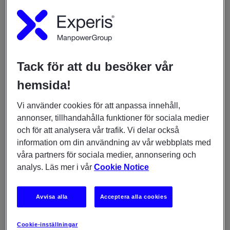
att satsa på om man vill ge sig själv bästa möjliga
förutsättningar att få jobb?
Vi har gått igenom
Arbetsförmedlingens senaste
yrkesprognos
och sammanställt tre IT-yrken som det
Tack för att du besöker vår
ser ljust ut för, baserat på Arbetsförmedlingens siffror
och underlag!
hemsida!
Spelutvecklare
Vi använder cookies för att anpassa innehåll,
En spelutvecklare är en person som ser till att en idé
annonser, tillhandahålla funktioner för sociala medier
blir till ett verkligt spel. Enkelt förklarat kan man säga
och för att analysera vår trafik. Vi delar också
att en spelutvecklare oftast jobbar med antingen
information om din användning av vår webbplats med
design, grafik eller programmering. En speldesigner
våra partners för sociala medier, annonsering och
tenderar att vara en mer senior roll med ett
analys. Läs mer i vår
Cookie Notice
övergripande ansvar, medan en grafiker arbetar med
spelets visuella dimension. Programmerarens jobb
Avvisa alla
Acceptera alla cookies
består i sin tur av att skriva koden som ligger till grund
för hela spelet.
Cookie-inställningar