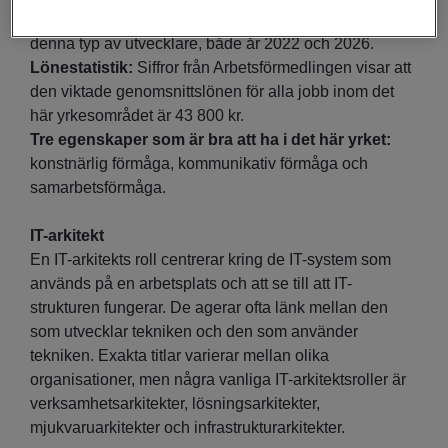
Prognos:
Mycket stora möjligheter till arbete som
denna typ av utvecklare, både år 2022 och 2026.
Lönestatistik:
Siffror från Arbetsförmedlingen visar att
den viktade genomsnittslönen för alla jobb inom det
här yrkesområdet är 43 800 kr.
Tre egenskaper som är bra att ha i det här yrket:
konstnärlig förmåga, kommunikativ förmåga och
samarbetsförmåga.
IT-arkitekt
En IT-arkitekts roll centrerar kring de IT-system som
används på en arbetsplats och att se till att IT-
strukturen fungerar. De agerar ofta länk mellan den
som utvecklar tekniken och den som använder
tekniken. Exakta titlar varierar mellan olika
organisationer, men några vanliga IT-arkitektsroller är
verksamhetsarkitekter, lösningsarkitekter,
mjukvaruarkitekter och infrastrukturarkitekter.