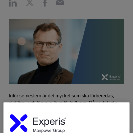
Inför semestern är det mycket som ska förberedas,
slutföras och lämnas över till kollegor. Då är det inte
helt ovanligt att IT-säkerheten hamnar i skuggan och
glöms bort. För att slippa cyberattacker och
säkerhetskriser mitt i ledigheten guidar vi dig i hur du
säkerställer informationssäkerheten under semestern.