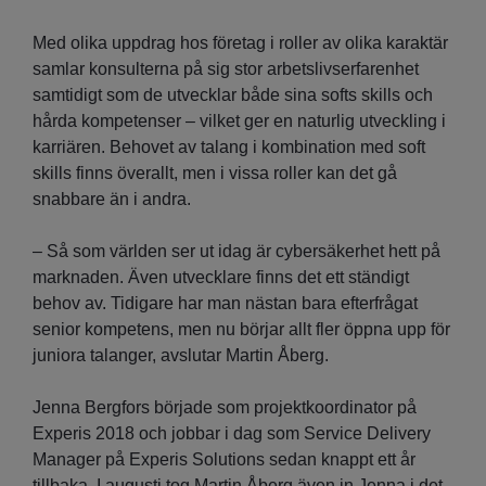
Med olika uppdrag hos företag i roller av olika karaktär
samlar konsulterna på sig stor arbetslivserfarenhet
samtidigt som de utvecklar både sina softs skills och
hårda kompetenser – vilket ger en naturlig utveckling i
karriären. Behovet av talang i kombination med soft
skills finns överallt, men i vissa roller kan det gå
snabbare än i andra.
– Så som världen ser ut idag är cybersäkerhet hett på
marknaden. Även utvecklare finns det ett ständigt
behov av. Tidigare har man nästan bara efterfrågat
senior kompetens, men nu börjar allt fler öppna upp för
juniora talanger, avslutar Martin Åberg.
Jenna Bergfors började som projektkoordinator på
Experis 2018 och jobbar i dag som Service Delivery
Manager på Experis Solutions sedan knappt ett år
tillbaka. I augusti tog Martin Åberg även in Jenna i det