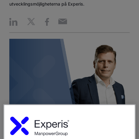
utvecklingsmöjligheterna på Experis.
– Vi märker att mjuka sidor ökar i värde hos våra
kunder, där man ser på hårda kompetenser som något
man kan lära sig. Det tar längre tid att förändra hur man