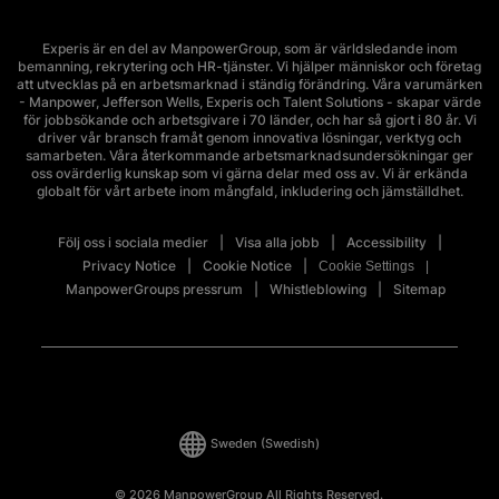
Experis är en del av ManpowerGroup, som är världsledande inom
bemanning, rekrytering och HR-tjänster. Vi hjälper människor och företag
att utvecklas på en arbetsmarknad i ständig förändring. Våra varumärken
- Manpower, Jefferson Wells, Experis och Talent Solutions - skapar värde
för jobbsökande och arbetsgivare i 70 länder, och har så gjort i 80 år. Vi
driver vår bransch framåt genom innovativa lösningar, verktyg och
samarbeten. Våra återkommande arbetsmarknadsundersökningar ger
oss ovärderlig kunskap som vi gärna delar med oss av. Vi är erkända
globalt för vårt arbete inom mångfald, inkludering och jämställdhet.
Följ oss i sociala medier
Visa alla jobb
Accessibility
Privacy Notice
Cookie Notice
Cookie Settings
ManpowerGroups pressrum
Whistleblowing
Sitemap
Sweden
(Swedish)
© 2026 ManpowerGroup All Rights Reserved.