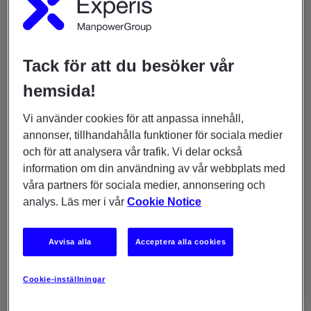
hur är ålder- och könsfördelning och utbildningsnivå?
Rollen
Tack för att du besöker vår
Tänk igenom rollens arbetsuppgifter. Om det är en
ersättningsrekrytering - behöver det göras några
hemsida!
korrigeringar i den befintliga arbetsbeskrivningen? Vad är
prioriterade arbetsuppgifter med ansvar och befogenheter,
Vi använder cookies för att anpassa innehåll,
hur definierar ni de långsiktiga målen med rollen?
annonser, tillhandahålla funktioner för sociala medier
och för att analysera vår trafik. Vi delar också
Kompetenser och personliga
information om din användning av vår webbplats med
egenskaper
våra partners för sociala medier, annonsering och
analys. Läs mer i vår
Cookie Notice
Det är ofta svårt att begränsa förväntande kompetenser och
personliga egenskaper för rollen. Hur viktig är den specifika
kompetensen, är det avgörande för rollen? Eller kanske rent
Avvisa alla
Acceptera alla cookies
av något er nya medarbetare kan lära sig på sikt? När du
reflekterar över personliga egenskaper så bör du fundera på
Cookie-inställningar
hur ofta egenskapen används i tjänsten och om den är
avgörande för att bli lyckosam i rollen. Eller kanske är det en