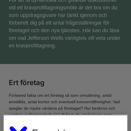
vid ett kravprofiltagningsmöte är det bra om du
som uppdragsgivare har tänkt igenom och
förberett dig på ett antal frågeställningar för
företaget och den nya tjänsten. Här kan du läsa
om vad Jefferson Wells vanligtvis vill veta under
en kravprofiltagning.
Ert företag
Förbered fakta om ert företag så som omsättning, antal
anställda, antal kontor och eventuell koncerntillhörighet. Vad
speglar de mjuka värdena på företaget? Hur beskrivs och
upplevs er företagskultur? Lyft fram de värderingar som
vägleder er i ert arbete och förhållningssätt. Hur ser
gruppsammansättningen ut som det ska rekryteras till och