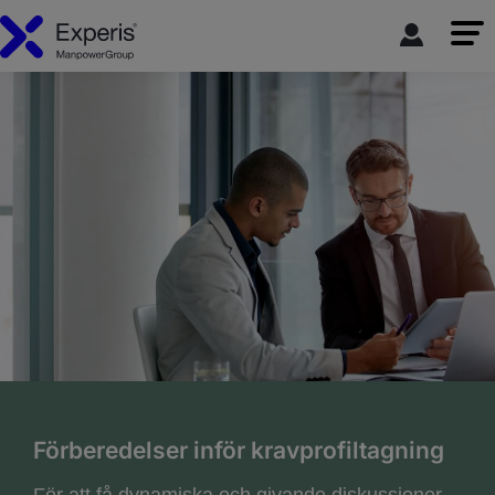
Förberedelser inför kravprofiltagning
För att få dynamiska och givande diskussioner