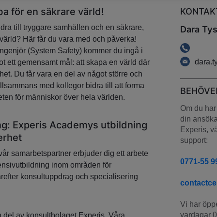
a för en säkrare värld!
KONTAK
dra till tryggare samhällen och en säkrare,
Dara Tys
s värld? Här får du vara med och påverka!
genjör (System Safety) kommer du ingå i
dara.
ot ett gemensamt mål: att skapa en värld där
rhet. Du får vara en del av något större och
llsammans med kollegor bidra till att forma
BEHÖVE
ten för människor över hela världen.
Om du har 
din ansökan
ing: Experis Academys utbildning
Experis, vä
erhet
support:
r samarbetspartner erbjuder dig ett arbete
0771-55 9
ensivutbildning inom områden för
efter konsultuppdrag och specialisering
contactc
Vi har öppe
vardagar 0
 del av konsultbolaget Experis. Våra