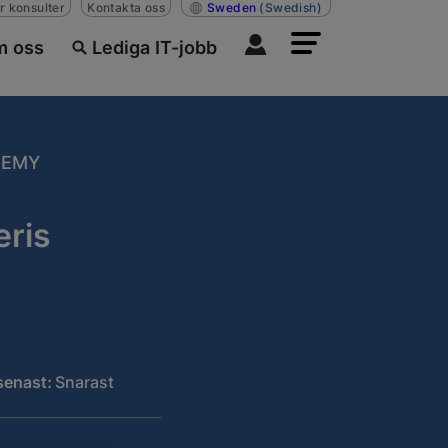
r konsulter
Kontakta oss
Sweden
(Swedish)
 oss
Lediga IT-jobb
DEMY
eris
senast:
Snarast