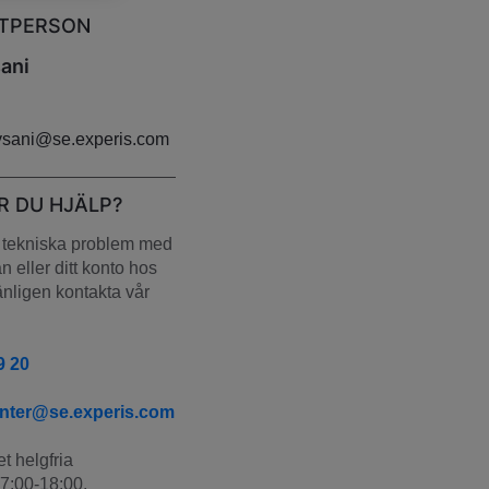
TPERSON
ani
tysani@se.experis.com
R DU HJÄLP?
tekniska problem med 
 eller ditt konto hos 
nligen kontakta vår 
9 20
enter@se.experis.com
t helgfria 
7:00-18:00.