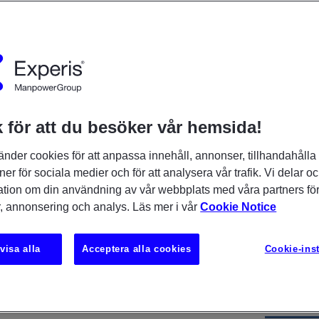
 för att du besöker vår hemsida!
teg och arbeta med avancerade
änder cookies för att anpassa innehåll, annonser, tillhandahålla
knologisk miljö inom
ner för sociala medier och för att analysera vår trafik. Vi delar o
? Genom Experis Academy får du
ation om din användning av vår webbplats med våra partners för
lda dig inom systemsäkerhet.
, annonsering och analys. Läs mer i vår
Cookie Notice
tar i november och genomförs på
 avslutad utbildning följer en 12
visa alla
Acceptera alla cookies
Cookie-inst
seringsperiod hos vår
PLATS
 Umeå, där du får utvecklas vidare
unskaper i praktiken.
Umeå