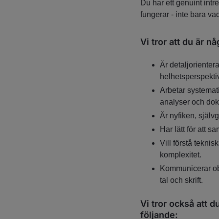
Du har ett genuint intre
fungerar - inte bara vad
Vi tror att du är n
Är detaljorientera
helhetsperspektiv
Arbetar systemati
analyser och dok
Är nyfiken, själ
Har lätt för att 
Vill förstå tekni
komplexitet.
Kommunicerar ob
tal och skrift.
Vi tror också att d
följande: