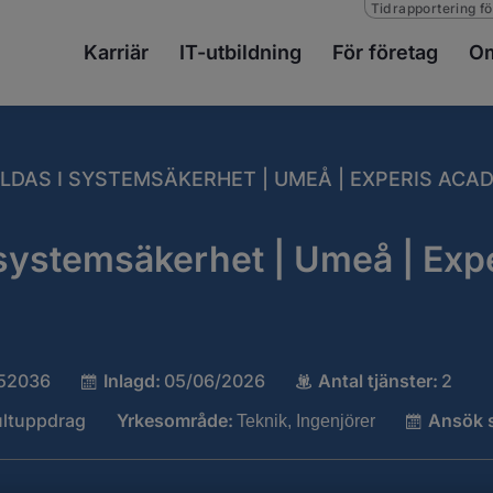
Tidrapportering fö
Karriär
IT-utbildning
För företag
Om
ILDAS I SYSTEMSÄKERHET | UMEÅ | EXPERIS ACA
 systemsäkerhet | Umeå | Exp
52036
Inlagd:
05/06/2026
Antal tjänster:
2
ltuppdrag
Yrkesområde:
Ansök 
Teknik, Ingenjörer