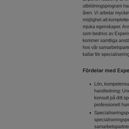
utbildningsprogram har
åren. Vi arbetar mycke
möjlighet att komplett
mjuka egenskaper. Anst
som bedrivs av Experi
kommer samtliga anstä
hos vår samarbetspartn
kallar för specialiserin
Fördelar med Exp
Lön, kompetensut
handledning: Und
konsult på ditt s
professionell ha
Specialiseringspe
specialiseringsp
samarbetspartner,