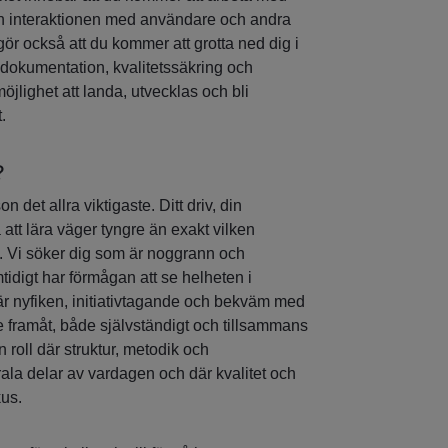
h interaktionen med användare och andra
ör också att du kommer att grotta ned dig i
, dokumentation, kvalitetssäkring och
möjlighet att landa, utvecklas och bli
.
?
 det allra viktigaste. Ditt driv, din
a att lära väger tyngre än exakt vilken
g. Vi söker dig som är noggrann och
idigt har förmågan att se helheten i
r nyfiken, initiativtagande och bekväm med
ete framåt, både självständigt och tillsammans
n roll där struktur, metodik och
ala delar av vardagen och där kvalitet och
kus.