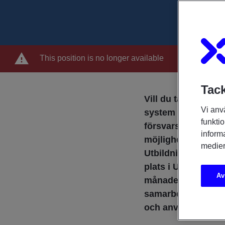
This position is no longer available
Tack
Vill du ta nästa s
Vi anv
system i en högte
funktio
försvarsindustrin
inform
möjlighet att utbi
medier
Utbildningen star
plats i Umeå. Efter
Av
månaders speciali
samarbetspartner i
och använda dina k