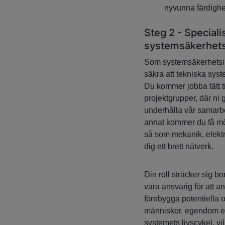
nyvunna färdighet
Steg 2 - Special
systemsäkerhets
Som systemsäkerhetsin
säkra att tekniska sys
Du kommer jobba tätt 
projektgrupper, där ni
underhålla vår samarbe
annat kommer du få möjl
så som mekanik, elektr
dig ett brett nätverk.
Din roll sträcker sig bo
vara ansvarig för att a
förebygga potentiella
människor, egendom ell
systemets livscykel, vi