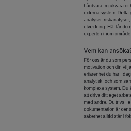
hårdvara, mjukvara oc
externa system. Detta g
analyser, riskanalyser
utveckling. Här får du 
experten inom området
Vem kan ansöka
För oss är du som person
motivation och din vilj
erfarenhet du har i da
analytisk, och som samt
komplexa system. Du ä
att driva ditt eget arb
med andra. Du trivs i e
dokumentation är centr
säkerhet alltid står i fo