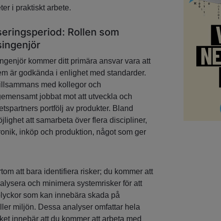
er i praktiskt arbete.
iseringsperiod: Rollen som
ingenjör
genjör kommer ditt primära ansvar vara att
tem är godkända i enlighet med standarder.
tillsammans med kollegor och
 gemensamt jobbat mot att utveckla och
tspartners portfölj av produkter. Bland
ighet att samarbeta över flera discipliner,
onik, inköp och produktion, något som ger
rtom att bara identifiera risker; du kommer att
nalysera och minimera systemrisker för att
 olyckor som kan innebära skada på
er miljön. Dessa analyser omfattar hela
lket innebär att du kommer att arbeta med