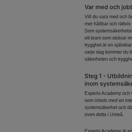
Var med och jobb
Vill du vara med och bi
mer hållbar och rättvi
Som systemsäkerhetsin
ett team som strävar m
trygghet är en självkla
varje dag kommer du ti
säkerheten och trygghe
Steg 1 - Utbildn
inom systemsäk
Experis Academy och vå
som inleds med en int
systemsäkerhet och där
inom detta i Umeå.
Experis Academy är en