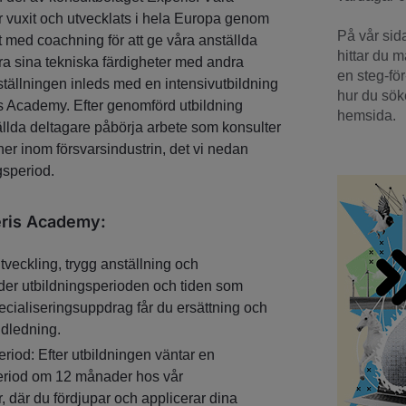
 vuxit och utvecklats i hela Europa genom
På vår sid
t med coachning för att ge våra anställda
hittar du 
era sina tekniska färdigheter med andra
en steg-för
ällningen inleds med en intensivutbildning
hur du söke
s Academy. Efter genomförd utbildning
hemsida.
llda deltagare påbörja arbete som konsulter
er inom försvarsindustrin, det vi nedan
gsperiod.
eris Academy:
veckling, trygg anställning och
er utbildningsperioden och tiden som
pecialiseringsuppdrag får du ersättning och
ndledning.
riod: Efter utbildningen väntar en
eriod om 12 månader hos vår
 där du fördjupar och applicerar dina