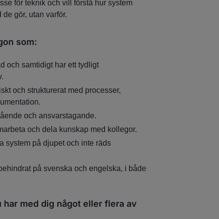
sse för teknik och vill förstå hur system
 de gör, utan varför.
ågon som:
d och samtidigt har ett tydligt
.
skt och strukturerat med processer,
umentation.
vgående och ansvarstagande.
samarbeta och dela kunskap med kollegor.
ska system på djupet och inte räds
ehindrat på svenska och engelska, i både
u har med dig något eller flera av