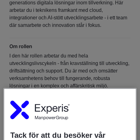
generations digitala lösningar inom tillverkning. Här
arbetar du i teknikens framkant med cloud,
integrationer och AI-stött utvecklingsarbete - i ett team
där samarbete och innovation står i fokus.
Om rollen
I den här rollen arbetar du med hela
utvecklingslivscykeln - från kravställning till utveckling,
driftsättning och support. Du är med och omsätter
verksamhetens behov till fungerande, robusta
lösningar i en komplex och affärskritisk miljö.
Du blir en del av ett mindre, växande team som arbetar
med en modern, molnbaserad plattform för digital
produktion, tillsammans med kringliggande system och
integrationer.
Tack för att du besöker vår