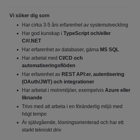
Vi söker dig som
Har cirka 3-5 års erfarenhet av systemutveckling
Har god kunskap i
TypeScript och/eller
C#/.NET
Har erfarenhet av databaser, gärna
MS SQL
Har arbetat med
CI/CD och
automatiseringsflöden
Har erfarenhet av
REST API:er, autentisering
(OAuth/JWT) och integrationer
Har arbetat i molnmiljöer, exempelvis
Azure eller
liknande
Trivs med att arbeta i en föränderlig miljö med
högt tempo
Är självgående, lösningsorienterad och har ett
starkt tekniskt driv