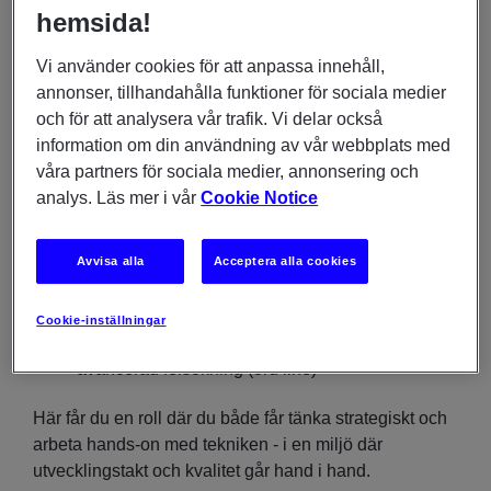
Din vardag kommer bland annat innebära att du:
hemsida!
Samarbetar med produktägare och designteam
Vi använder cookies för att anpassa innehåll,
för att ta fram nya funktioner
annonser, tillhandahålla funktioner för sociala medier
Designar och utvecklar skalbara och
och för att analysera vår trafik. Vi delar också
underhållbara applikationer
information om din användning av vår webbplats med
våra partners för sociala medier, annonsering och
Arbetar med integrationer mellan olika system
analys. Läs mer i vår
Cookie Notice
(cloud och on-prem)
Bygger och förvaltar tjänster i molnmiljöer som
Azure och Kubernetes
Avvisa alla
Acceptera alla cookies
Arbetar med CI/CD och automatiserade
deployments
Cookie-inställningar
Supporterar verksamheten i drift, inklusive mer
avancerad felsökning (3rd line)
Här får du en roll där du både får tänka strategiskt och
arbeta hands-on med tekniken - i en miljö där
utvecklingstakt och kvalitet går hand i hand.