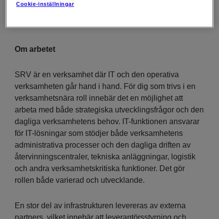
sektionens medarbetare samt säkerställa att
Cookie-inställningar
verksamheten får ett IT-stöd som möter dagens och
morgondagens behov.
Om arbetet
SRV är en verksamhet där IT och den operativa
verksamheten går hand i hand. För dig som trivs i en
verksamhetsnära roll innebär det en möjlighet att
arbeta med både strategiska utvecklingsfrågor och den
dagliga verksamhetens behov. IT-funktionen ansvarar
för IT-lösningar som stödjer både verksamhetens
administrativa processer och den dagliga driften av
återvinningscentraler, tekniska anläggningar, logistik
och andra verksamhetskritiska funktioner. Det gör
rollen både varierad och utvecklande.
En stor del av infrastrukturen levereras av externa
partners, vilket innebär att leverantörsstyrning och