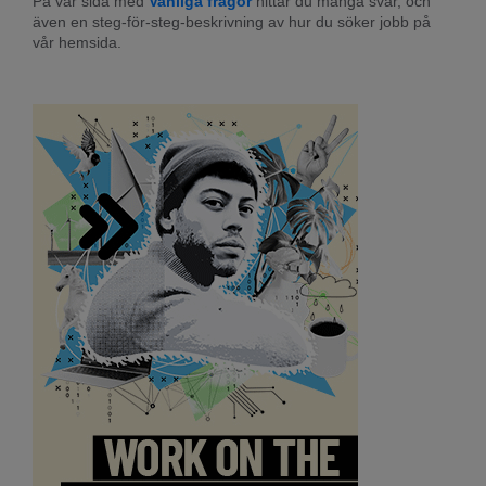
På vår sida med 
Vanliga frågor
 hittar du många svar, och 
även en steg-för-steg-beskrivning av hur du söker jobb på 
vår hemsida.