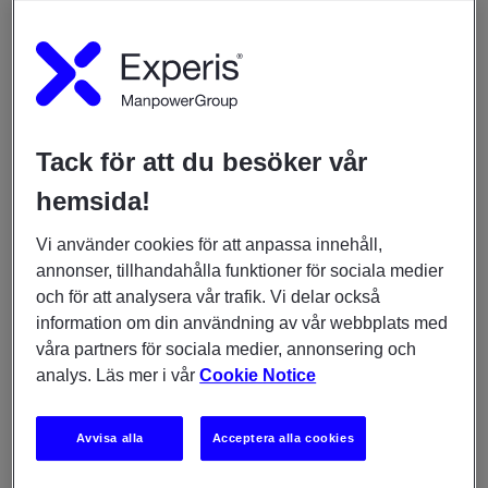
innebär ett nära samarbete med chefer och
verksamheten.
Du får en viktig roll i SRV:s fortsatta digitalisering och
arbetar för att utveckla IT som ett strategiskt stöd för
verksamheten.
Tack för att du besöker vår
hemsida!
Du har ett övergripande ansvar för att utveckla och
säkerställa en stabil, säker och verksamhetsanpassad
Vi använder cookies för att anpassa innehåll,
IT-leverans. I uppdraget ingår bland annat ansvar för
annonser, tillhandahålla funktioner för sociala medier
IT-strategi, IT-arkitektur, IT- och informationssäkerhet,
och för att analysera vår trafik. Vi delar också
applikationsförvaltning, integrationer, servicedesk,
information om din användning av vår webbplats med
infrastruktur och leverantörsstyrning. Du ansvarar
våra partners för sociala medier, annonsering och
också för att utveckla arbetssätt, förvaltningsmodeller
analys. Läs mer i vår
Cookie Notice
och processer som skapar en effektiv och långsiktigt
hållbar IT-verksamhet.
Avvisa alla
Acceptera alla cookies
En viktig del av uppdraget är att leda och utveckla