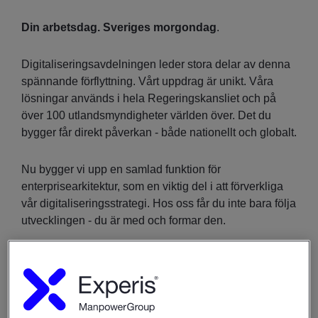
Din arbetsdag. Sveriges morgondag
.
Digitaliseringsavdelningen leder stora delar av denna
spännande förflyttning. Vårt uppdrag är unikt. Våra
lösningar används i hela Regeringskansliet och på
över 100 utlandsmyndigheter världen över. Det du
bygger får direkt påverkan - både nationellt och globalt.
Nu bygger vi upp en samlad funktion för
enterprisearkitektur, som en viktig del i att förverkliga
vår digitaliseringsstrategi. Hos oss får du inte bara följa
utvecklingen - du är med och formar den.
Om rollen
Som enterprisearkitekt får du en nyckelroll i att bygga
upp och sätta riktningen för vår arkitekturförmåga. Du