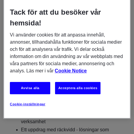
rör dig nära ledning, verksamhet och teknik och bidrar
Tack för att du besöker vår
till att vi skapar en sammanhållen och framtidssäker
digital miljö.
hemsida!
Du driver och utvecklar vår målarkitektur, omsätter
Vi använder cookies för att anpassa innehåll,
strategi till konkreta vägval i projekt. En stor del av
annonser, tillhandahålla funktioner för sociala medier
uppdraget är att skapa samsyn genom att balansera
och för att analysera vår trafik. Vi delar också
verksamhetsbehov med tekniska utmaningar. Du bidra
information om din användning av vår webbplats med
till att göra målarkitekturen till ett praktiskt
våra partners för sociala medier, annonsering och
ledningsverktyg. Och kommer också att vara med nu
analys. Läs mer i vår
Cookie Notice
när vi bygger en självbärande EA-funktion där resultat
skapas genom samarbete och gemensamt ansvar.
Avvisa alla
Acceptera alla cookies
Hos oss får du:
Cookie-inställningar
Strategisk påverkan i en samhällsviktig
verksamhet
Ett uppdrag med räckvidd - lösningar som