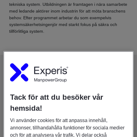
tekniska system. Utbildningen är framtagen i nära samarbete
med ledande aktörer inom industrin för att möta branschens
behov. Efter programmet arbetar du som exempelvis
systemsäkerhetsingenjör med starkt fokus på säkra och
tillförlitliga system.
Programinnehåll
Utbildningen kombinerar teori och praktik och omfattar bland
annat:
Tack för att du besöker vår
Introduktion till systemsäkerhet.
hemsida!
Riskhantering och analysmetoder.
Regelverk och standarder.
Vi använder cookies för att anpassa innehåll,
Systemkännedom och utvecklingsprocesser.
annonser, tillhandahålla funktioner för sociala medier
Tekniska grunder.
och för att analysera vår trafik. Vi delar också