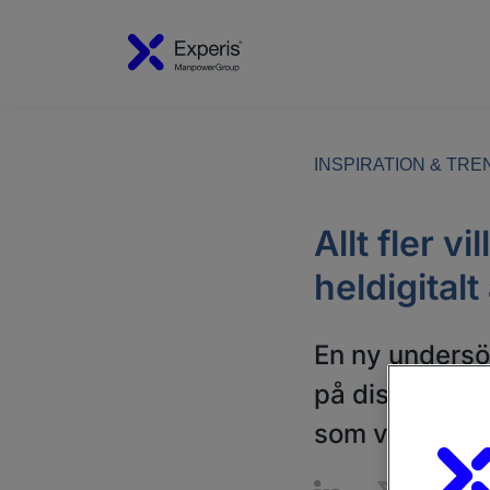
INSPIRATION & TR
Allt fler v
heldigitalt
En ny undersök
på distans. Ex
som vill ha me