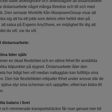
kte både arbetsgivare och arbetstagare att distansarbete
r distansarbete något många föredrar och till och med
bb. Den senaste Worklife från ManpowerGroup visar att
ka sig att ha ett jobb som delvis eller heltid sker på
i att satsa på Experis AnyShore, en möjlighet för dig att
t du vill, var du vill.
d distansarbete:
na tider själv
r en ökad flexibilitet och en större frihet för anställda
lika tidpunkter på dygnet. Distansarbete låter den
a hur tidigt hen vill medan nattugglan kan fullfölja sina
en. Den här flexibiliteten erbjuder frihet under ansvar där de
själva styr sina scheman och uppgifter, vilket kan bidra till
se.
itta balans i livet
er och minimerade transportsträckor får man genast mer tid