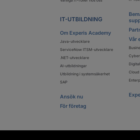
Vanliga IT-roller hos oss
Bema
IT-UTBILDNING
supp
Partn
Om Experis Academy
Vår 
Java-utvecklare
Busin
ServiceNow ITSM-utvecklare
Cyber
.NET-utvecklare
Digit
AI-utbildningar
Cloud 
Utbildning i systemsäkerhet
Enterp
SAP
Expe
Ansök nu
För företag