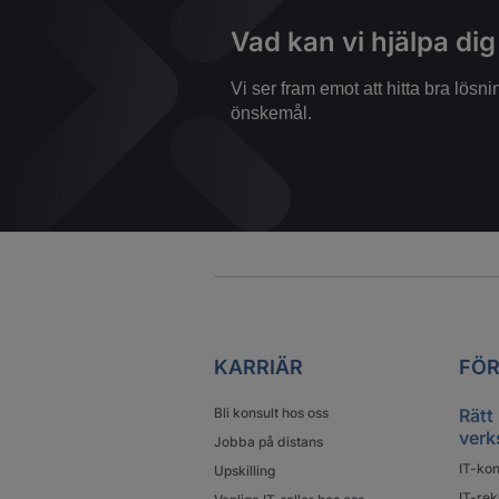
Vad kan vi hjälpa di
Vi ser fram emot att hitta bra lös
önskemål.
KARRIÄR
FÖR
Bli konsult hos oss
Rätt
verk
Jobba på distans
IT-kon
Upskilling
IT-rek