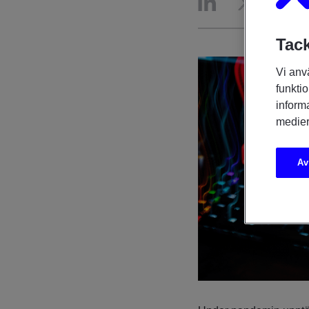
Tack
Vi anv
funktio
inform
medier
Av