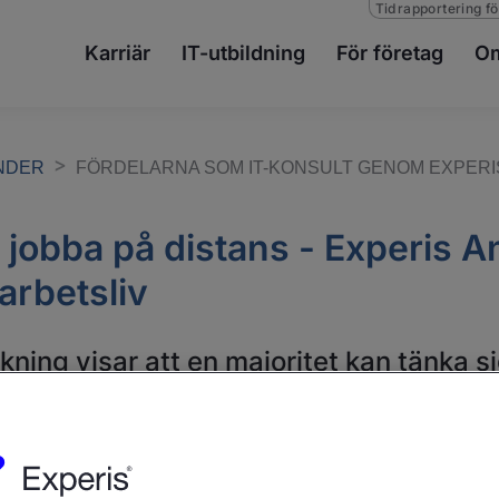
Tidrapportering fö
Karriär
IT-utbildning
För företag
Om
ENDER
FÖRDELARNA SOM IT-KONSULT GENOM EXPER
ill jobba på distans - Experis
 arbetsliv
ning visar att en majoritet kan tänka sig
peris Anyshore möjliggör just detta - ett
r frihet. Här är fördelarna med att jobb