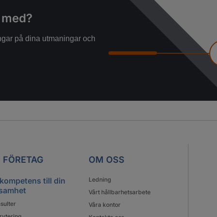
g med?
ningar på dina utmaningar och
 FÖRETAG
OM OSS
 kompetens till din
Ledning
samhet
Vårt hållbarhetsarbete
sulter
Våra kontor
rytering