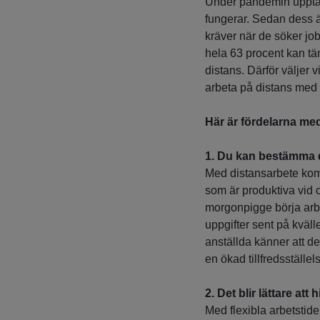
Under pandemin upptäc
fungerar. Sedan dess ä
kräver när de söker jo
hela 63 procent kan tän
distans. Därför väljer v
arbeta på distans med de
Här är fördelarna me
1.
Du kan bestämma di
Med distansarbete komme
som är produktiva vid o
morgonpigge börja arbet
uppgifter sent på kväll
anställda känner att de 
en ökad tillfredsställel
2.
Det blir lättare att h
Med flexibla arbetstid