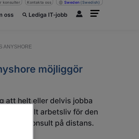
r konsulter
Kontakta oss
Sweden
(Swedish)
 oss
Lediga IT-jobb
IS ANYSHORE
 Anyshore möjliggör
 att helt eller delvis jobba
 heldigitalt arbetsliv för den
a som IT-konsult på distans.