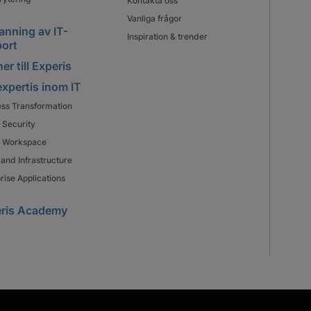
Kontakta oss
Vanliga frågor
nning av IT-
Inspiration & trender
ort
er till Experis
expertis inom IT
ess Transformation
 Security
al Workspace
and Infrastructure
rise Applications
ris Academy