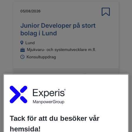
05/08/2026
Junior Developer på stort
bolag i Lund
Lund
Mjukvaru- och systemutvecklare m.fl.
Konsultuppdrag
LÄS MER
03/07/2026
Backendutvecklare .NET -
Tack för att du besöker vår
säkerhet och integration |
hemsida!
Carmenta