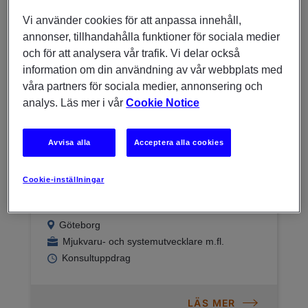
Göteborg
Vi använder cookies för att anpassa innehåll,
Mjukvaru- och systemutvecklare m.fl.
annonser, tillhandahålla funktioner för sociala medier
Rekrytering till företag
och för att analysera vår trafik. Vi delar också
information om din användning av vår webbplats med
våra partners för sociala medier, annonsering och
LÄS MER
analys. Läs mer i vår
Cookie Notice
Avvisa alla
Acceptera alla cookies
17/06/2026
Cookie-inställningar
Software Engineers |
Göteborg | Experis
Göteborg
Mjukvaru- och systemutvecklare m.fl.
Konsultuppdrag
LÄS MER