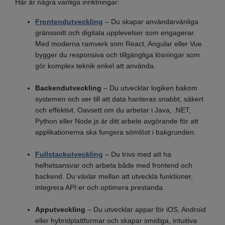
Här är några vanliga inriktningar:
Frontendutveckling
– Du skapar användarvänliga
gränssnitt och digitala upplevelser som engagerar.
Med moderna ramverk som React, Angular eller Vue
bygger du responsiva och tillgängliga lösningar som
gör komplex teknik enkel att använda.
Backendutveckling
– Du utvecklar logiken bakom
systemen och ser till att data hanteras snabbt, säkert
och effektivt. Oavsett om du arbetar i Java, .NET,
Python eller Node.js är ditt arbete avgörande för att
applikationerna ska fungera sömlöst i bakgrunden.
Fullstackutveckling
– Du trivs med att ha
helhetsansvar och arbeta både med frontend och
backend. Du växlar mellan att utveckla funktioner,
integrera API:er och optimera prestanda.
Apputveckling
– Du utvecklar appar för iOS, Android
eller hybridplattformar och skapar smidiga, intuitiva