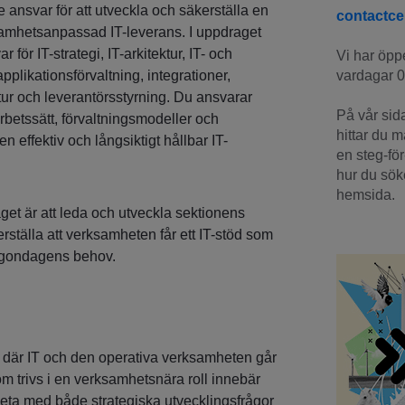
 ansvar för att utveckla och säkerställa en
contactc
samhetsanpassad IT-leverans. I uppdraget
 för IT-strategi, IT-arkitektur, IT- och
Vi har öppe
vardagar 0
pplikationsförvaltning, integrationer,
tur och leverantörsstyrning. Du ansvarar
På vår sid
arbetssätt, förvaltningsmodeller och
hittar du 
 effektiv och långsiktigt hållbar IT-
en steg-för
hur du söke
hemsida.
get är att leda och utveckla sektionens
ställa att verksamheten får ett IT-stöd som
gondagens behov.
där IT och den operativa verksamheten går
om trivs i en verksamhetsnära roll innebär
rbeta med både strategiska utvecklingsfrågor