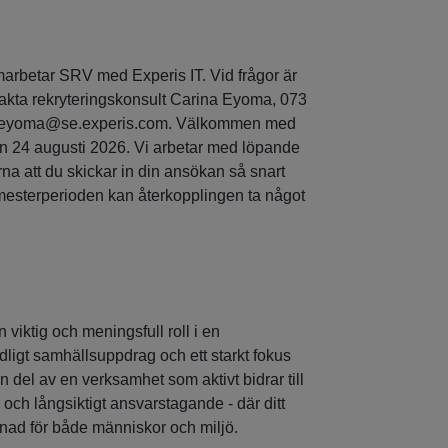
marbetar SRV med Experis IT. Vid frågor är
akta rekryteringskonsult Carina Eyoma, 073
na.eyoma@se.experis.com. Välkommen med
n 24 augusti 2026. Vi arbetar med löpande
rna att du skickar in din ansökan så snart
mesterperioden kan återkopplingen ta något
viktig och meningsfull roll i en
dligt samhällsuppdrag och ett starkt fokus
en del av en verksamhet som aktivt bidrar till
och långsiktigt ansvarstagande - där ditt
lnad för både människor och miljö.