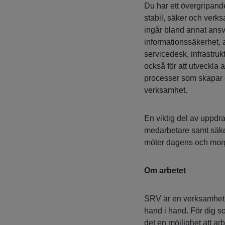
Du har ett övergripande
stabil, säker och verk
ingår bland annat ansvar
informationssäkerhet, a
servicedesk, infrastruk
också för att utveckla 
processer som skapar en
verksamhet.
En viktig del av uppdra
medarbetare samt säker
möter dagens och mor
Om arbetet
SRV är en verksamhet 
hand i hand. För dig s
det en möjlighet att a