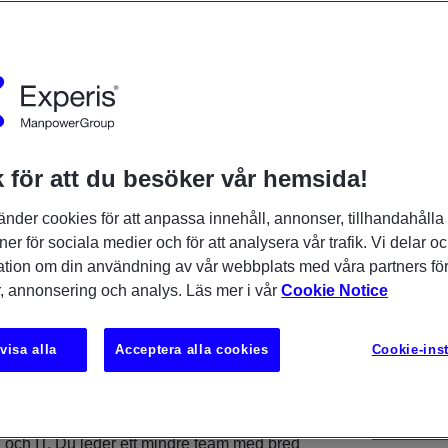
S
ktig del av verksamheten. Våra
 för att du besöker vår hemsida!
e bara den administrativa
änder cookies för att anpassa innehåll, annonser, tillhandahålla
även återvinningscentraler,
ner för sociala medier och för att analysera vår trafik. Vi delar o
gar, logistik och andra
ation om din användning av vår webbplats med våra partners för
a funktioner. Nu söker vi en
, annonsering och analys. Läs mer i vår
Cookie Notice
 och digitala verktyg som vill leda
 en bred IT-funktion i nära
visa alla
Acceptera alla cookies
Cookie-inst
rksamheten.
dig som trivs med att kombinera ledarskap,
och IT. Du leder ett mindre team med bred