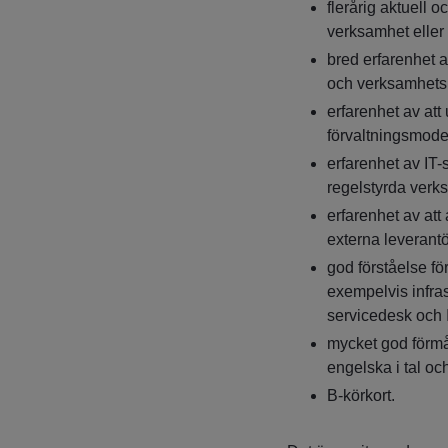
flerårig aktuell o
verksamhet eller
bred erfarenhet a
och verksamhets
erfarenhet av att 
förvaltningsmode
erfarenhet av IT-
regelstyrda verk
erfarenhet av att
externa leverantö
god förståelse fö
exempelvis infrast
servicedesk och I
mycket god förm
engelska i tal och
B-körkort.