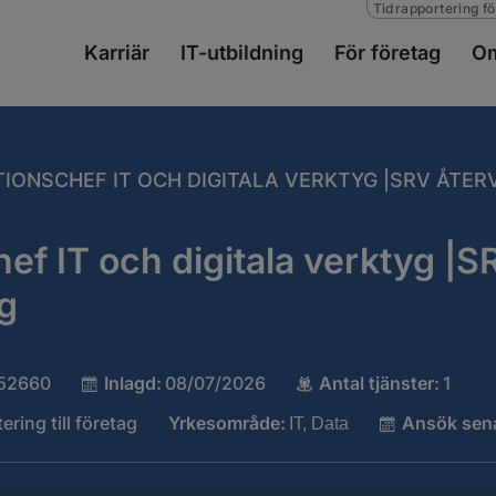
Tidrapportering fö
Karriär
IT-utbildning
För företag
Om
TIONSCHEF IT OCH DIGITALA VERKTYG |SRV ÅTER
ef IT och digitala verktyg |S
g
52660
Inlagd:
08/07/2026
Antal tjänster:
1
ering till företag
Yrkesområde:
Ansök sen
IT, Data