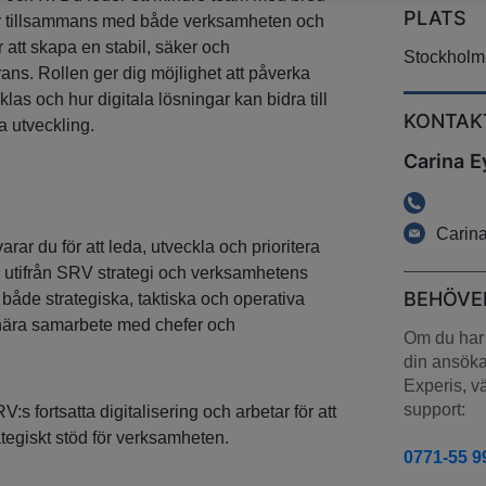
PLATS
r tillsammans med både verksamheten och
r att skapa en stabil, säker och
Stockholm
ans. Rollen ger dig möjlighet att påverka
klas och hur digitala lösningar kan bidra till
KONTAK
a utveckling.
Carina 
Carin
ar du för att leda, utveckla och prioritera
 utifrån SRV strategi och verksamhetens
BEHÖVE
 både strategiska, taktiska och operativa
 nära samarbete med chefer och
Om du har 
din ansökan
Experis, vä
support:
RV:s fortsatta digitalisering och arbetar för att
ategiskt stöd för verksamheten.
0771-55 9