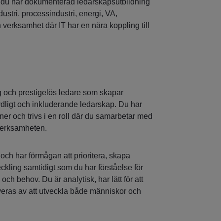
 du har dokumenterad ledarskapsutbildning
dustri, processindustri, energi, VA,
 verksamhet där IT har en nära koppling till
ygg och prestigelös ledare som skapar
ydligt och inkluderande ledarskap. Du har
ioner och trivs i en roll där du samarbetar med
verksamheten.
 och har förmågan att prioritera, skapa
eckling samtidigt som du har förståelse för
h behov. Du är analytisk, har lätt för att
veras av att utveckla både människor och