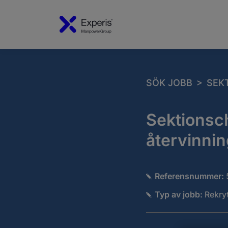
>
SÖK JOBB
SEK
Sektionsch
återvinnin
Referensnummer:
Typ av jobb:
Rekryt