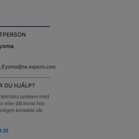
TPERSON
Eyoma
a.Eyoma@se.experis.com
R DU HJÄLP?
tekniska problem med 
 eller ditt konto hos 
nligen kontakta vår 
9 20