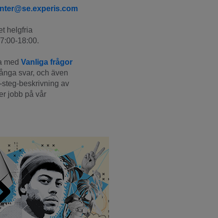
enter@se.experis.com
t helgfria 
7:00-18:00.
a med 
Vanliga frågor
många svar, och även 
-steg-beskrivning av 
r jobb på vår 