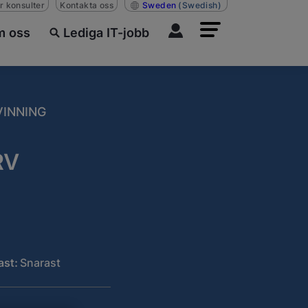
r konsulter
Kontakta oss
Sweden
(Swedish)
 oss
Lediga IT-jobb
VINNING
RV
ast:
Snarast