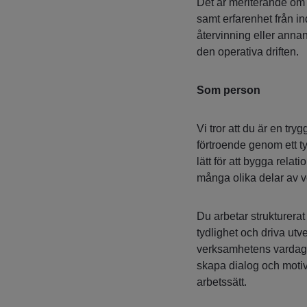
Det är meriterande om
samt erfarenhet från in
återvinning eller annan
den operativa driften.
Som person
Vi tror att du är en tr
förtroende genom ett t
lätt för att bygga relat
många olika delar av 
Du arbetar strukturerat
tydlighet och driva utv
verksamhetens vardag oc
skapa dialog och moti
arbetssätt.