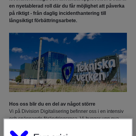
en nyetablerad roll där du får möjlighet att påverka
på riktigt - från daglig incidenthantering till
långsiktigt förbättringsarbete.
Hos oss blir du en del av något större
Vi på Division Digitalisering befinner oss i en intensiv
och spännande förändringsresa. Vi bygger upp nya
förmågor, utvecklar moderna arbetssätt och formar en
digital organisation som möter framtidens krav på