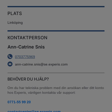
PLATS
Linköping
KONTAKTPERSON
Ann-Catrine Snis
0703775969
ann-catrine.snis@se.experis.com
BEHÖVER DU HJÄLP?
Om du har tekniska problem med din ansökan eller ditt konto 
hos Experis, vänligen kontakta vår support:
0771-55 99 20
contactcenter@se.experis.com