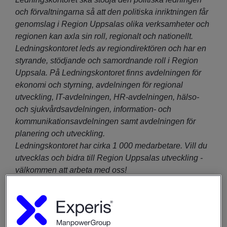
och förvaltningarna så att den politiska inriktningen får
genomslag i Region Uppsalas olika verksamheter och
regionen kan axla sin roll, regionalt och nationellt.
Ledningskontoret leds av regiondirektören och har en
styrande, stödjande och samordnande roll i Region
Uppsala. På Ledningskontoret finns avdelningen för
ekonomi och styrning, avdelningen för regional
utveckling, IT-avdelningen, HR-avdelningen, hälso-
och sjukvårdsavdelningen, information- och
kommunikationsavdelningen samt avdelningen för
planering och utveckling.
Ledningskontoret har cirka 1 000 medarbetare. Vill du
utvecklas och bidra till Region Uppsalas utveckling -
välkommen att arbeta med oss!
Vår verksamhet
Region Uppsala ansvarar för hälso- och sjukvård,