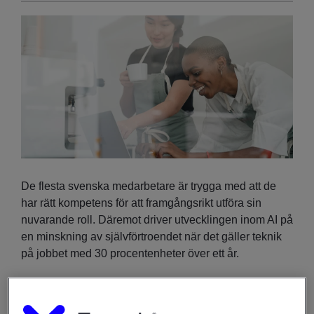
De flesta svenska medarbetare är trygga med att de
har rätt kompetens för att framgångsrikt utföra sin
nuvarande roll. Däremot driver utvecklingen inom AI på
en minskning av självförtroendet när det gäller teknik
på jobbet med 30 procentenheter över ett år.
- Svenska
medarbetare