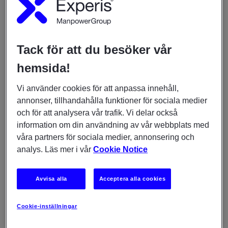
känner sig
fortfarande trygga
med det arbete det
de gör nu, men de
Tack för att du besöker vår
är osäkra på hur de
hemsida!
kommer att passa
in i morgondagens
Vi använder cookies för att anpassa innehåll,
arbetsliv. Det här är inte ett teknikproblem, det är ett
annonser, tillhandahålla funktioner för sociala medier
ledarskapsuppdrag. AI-användningen accelererar, men
och för att analysera vår trafik. Vi delar också
medarbetarna känner att de inte får rätt stöd. Nu
information om din användning av vår webbplats med
behövs chefer som vågar ta täten, överbrygga
våra partners för sociala medier, annonsering och
kompetensgapet och skapa trygghet i förändringen,
analys. Läs mer i vår
Cookie Notice
säger Helen Remnås, Managing Director Experis.
Samtidigt har mindre än hälften av medarbetarna gått
Avvisa alla
Acceptera alla cookies
någon utbildning de senaste sex månaderna. Det är ett
tecken på att utbildningsinsatserna inte hänger med i
Cookie-inställningar
AI-utvecklingen.