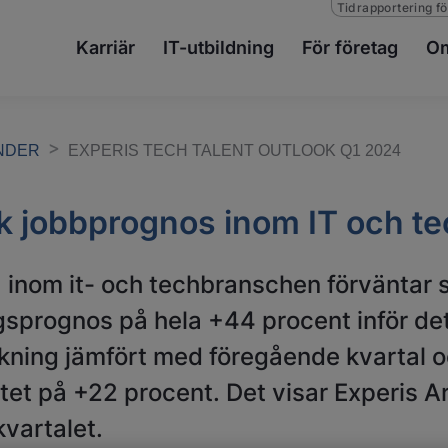
Tidrapportering fö
Karriär
IT-utbildning
För företag
Om
ENDER
EXPERIS TECH TALENT OUTLOOK Q1 2024
k jobbprognos inom IT och te
 inom it- och techbranschen förväntar s
gsprognos på hela +44 procent inför det
ökning jämfört med föregående kvartal o
tet på +22 procent. Det visar Experis
kvartalet.