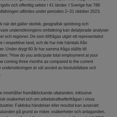
gsliv och offentlig sektor i 41 länder. I Sverige har 788
 Mätningen utfördes under perioden 2–31 oktober 2023.
 när det gäller storlek, geografisk spridning och
 vare undersökningens omfattning kan detaljerade analyser
 och regioner. De som tillfrågas utgör ett representativt
e i respektive land, och de har inte hämtats från
. Under drygt 60 år har samma fråga ställts till
rlden: ”How do you anticipate total employment at your
the coming three months as compared to the current
av undersökningen är väl använt av beslutsfattare och
.
innehåller framåtblickande uttalanden, inklusive
k osäkerhet och om arbetskraftsefterfrågan i vissa
dustrier. Faktiska händelser eller resultat kan avsevärt
uttalanden på grund av risker, osäkerheter och antaganden.