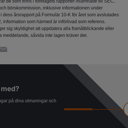
ar de som finns i företagets rapporter inlämnade till SEC,
ch börskommission, inklusive informationen under
" i dess årsrapport på Formulär 10-K för året som avslutades
 information som härmed är införlivad som referens.
sig skyldighet att uppdatera alla framåtblickande eller
ta meddelande, såvida inte lagen kräver det.
g med?
ningar på dina utmaningar och