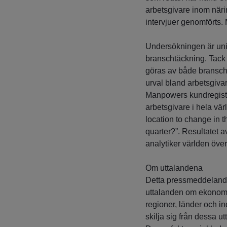
arbetsgivare inom närin
intervjuer genomförts.
Undersökningen är unik
branschtäckning. Tack
göras av både branscher
urval bland arbetsgivar
Manpowers kundregister
arbetsgivare i hela vä
location to change in 
quarter?”. Resultatet 
analytiker världen över
Om uttalandena
Detta pressmeddelande 
uttalanden om ekonomis
regioner, länder och in
skilja sig från dessa 