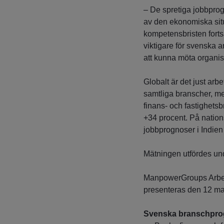
– De spretiga jobbprog
av den ekonomiska situa
kompetensbristen fortsa
viktigare för svenska a
att kunna möta organi
Globalt är det just ar
samtliga branscher, m
finans- och fastighets
+34 procent. På nation
jobbprognoser i Indien
Mätningen utfördes un
ManpowerGroups Arbet
presenteras den 12 ma
Svenska branschpro