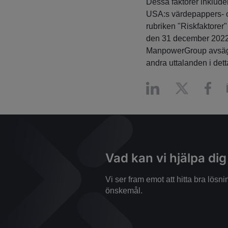
Dessa faktorer inkluder
USA:s värdepappers- o
rubriken "Riskfaktorer
den 31 december 2022,
ManpowerGroup avsäger 
andra uttalanden i det
Vad kan vi hjälpa di
Vi ser fram emot att hitta bra lös
önskemål.