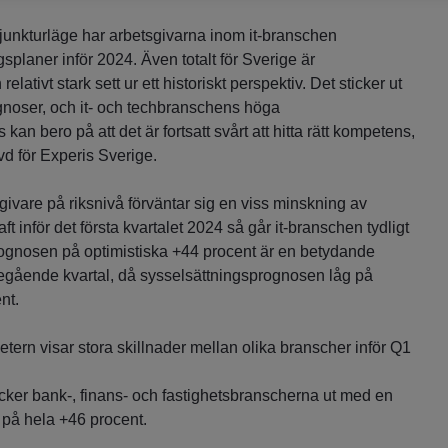
njunkturläge har arbetsgivarna inom it-branschen
gsplaner inför 2024. Även totalt för Sverige är
elativt stark sett ur ett historiskt perspektiv. Det sticker ut
gnoser, och it- och techbranschens höga
an bero på att det är fortsatt svårt att hitta rätt kompetens,
vd för Experis Sverige.
vare på riksnivå förväntar sig en viss minskning av
ft inför det första kvartalet 2024 så går it-branschen tydligt
gnosen på optimistiska +44 procent är en betydande
egående kvartal, då sysselsättningsprognosen låg på
ent.
rn visar stora skillnader mellan olika branscher inför Q1
icker bank-, finans- och fastighetsbranscherna ut med en
s på hela +46 procent.