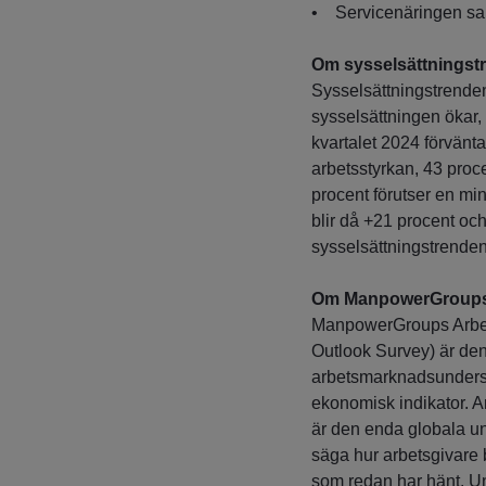
• Servicenäringen sam
Om sysselsättningst
Sysselsättningstrenden
sysselsättningen ökar,
kvartalet 2024 förvänt
arbetsstyrkan, 43 proc
procent förutser en mi
blir då +21 procent och 
sysselsättningstrende
Om ManpowerGroups
ManpowerGroups Arbe
Outlook Survey) är de
arbetsmarknadsundersök
ekonomisk indikator. A
är den enda globala un
säga hur arbetsgivare 
som redan har hänt. U