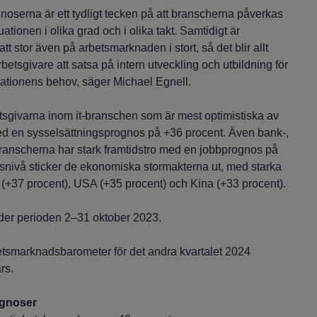
noserna är ett tydligt tecken på att branscherna påverkas
tionen i olika grad och i olika takt. Samtidigt är
tt stor även på arbetsmarknaden i stort, så det blir allt
rbetsgivare att satsa på intern utveckling och utbildning för
sationens behov, säger Michael Egnell.
betsgivarna inom it-branschen som är mest optimistiska av
ed en sysselsättningsprognos på +36 procent. Även bank-,
branscherna har stark framtidstro med en jobbprognos på
snivå sticker de ekonomiska stormakterna ut, med starka
 (+37 procent), USA (+35 procent) och Kina (+33 procent).
der perioden 2–31 oktober 2023.
smarknadsbarometer för det andra kvartalet 2024
rs.
gnoser