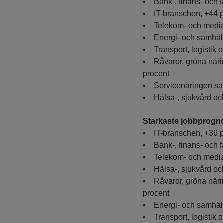
• Bank-, finans- och 
• IT-branschen, +44 p
• Telekom- och media
• Energi- och samhäll
• Transport, logistik 
• Råvaror, gröna närin
procent
• Servicenäringen sam
• Hälsa-, sjukvård och
Starkaste jobbprogno
• IT-branschen, +36 p
• Bank-, finans- och 
• Telekom- och media
• Hälsa-, sjukvård och
• Råvaror, gröna närin
procent
• Energi- och samhäll
• Transport, logistik 