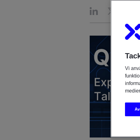
Tack
Vi anv
funktio
inform
medier
Av