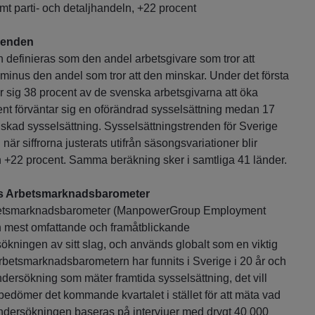
t parti- och detaljhandeln, +22 procent
renden
 definieras som den andel arbetsgivare som tror att
 minus den andel som tror att den minskar. Under det första
ar sig 38 procent av de svenska arbetsgivarna att öka
ent förväntar sig en oförändrad sysselsättning medan 17
nskad sysselsättning. Sysselsättningstrenden för Sverige
när siffrorna justerats utifrån säsongsvariationer blir
n +22 procent. Samma beräkning sker i samtliga 41 länder.
 Arbetsmarknadsbarometer
tsmarknadsbarometer (ManpowerGroup Employment
n mest omfattande och framåtblickande
ningen av sitt slag, och används globalt som en viktig
rbetsmarknadsbarometern har funnits i Sverige i 20 år och
dersökning som mäter framtida sysselsättning, det vill
bedömer det kommande kvartalet i stället för att mäta vad
ndersökningen baseras på intervjuer med drygt 40 000