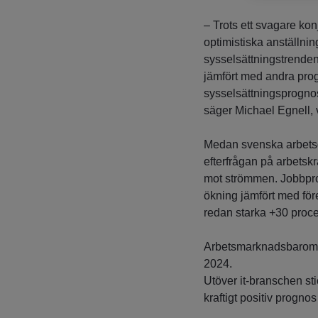
– Trots ett svagare ko
optimistiska anställnin
sysselsättningstrenden r
jämfört med andra pro
sysselsättningsprognos k
säger Michael Egnell, 
Medan svenska arbetsgi
efterfrågan på arbetskra
mot strömmen. Jobbpro
ökning jämfört med för
redan starka +30 proc
Arbetsmarknadsbaromete
2024.
Utöver it-branschen st
kraftigt positiv progno