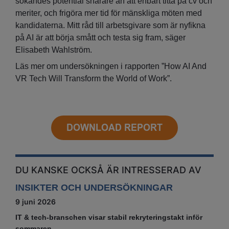
sökandes potential snarare än att enbart titta på cv och
meriter, och frigöra mer tid för mänskliga möten med
kandidaterna. Mitt råd till arbetsgivare som är nyfikna
på AI är att börja smått och testa sig fram, säger
Elisabeth Wahlström.
Läs mer om undersökningen i rapporten ”How AI And
VR Tech Will Transform the World of Work”.
DU KANSKE OCKSÅ ÄR INTRESSERAD AV
INSIKTER OCH UNDERSÖKNINGAR
9 juni 2026
IT & tech‑branschen visar stabil rekryteringstakt inför
sommaren