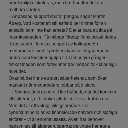
arbetsmiljö diskuteras, men här handlar det om
mätbara värden.
– Anpassad support sparar pengar, säger Martin
Åberg. Vad kostar ett stillestånd per timme för en
anställd som inte kan arbeta? Det är bara att titta på
internkostnaden. På många företag finns också dolda
it-kostnader i form av support av kollegor. En
medarbetare med it-problem kanske engagerar tre
andra som försöker hjälpa till. Det är fyra gånger
timkostnaden som försvinner där medan folk kliar sig i
huvudet.
Ovanpå det finns ett stort säkerhetshot, som ökar
markant när medarbetare jobbar på distans.
– I Sverige är vi generellt lite blåögda när det kommer
till säkerhet, och tänker att det inte ska drabba oss.
Men det är ett väldigt viktigt område. De
cyberkriminella är välfinansierade nätverk och statliga
aktörer – vi är enormt utsatta. Även här behöver
hänsyn tas till åldersgrupperna: de yngre har egna