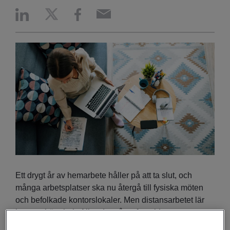
Ett drygt år av hemarbete håller på att ta slut, och
många arbetsplatser ska nu återgå till fysiska möten
och befolkade kontorslokaler. Men distansarbetet lär
inte upphöra helt. Allt tyder på att framtidens
arbetsplats är hybrid, med en balans mellan