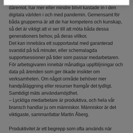
sig att de alltid ska fungera. De äldre medarbetarna,
däremot, har mer eller mindre blivit kastade in i den
digitala världen i och med pandemin. Gemensamt för
båda grupperna är att de har kompetens och kunskap,
så det är viktigt att vi ser till att möta båda dessa
generationers behov, på deras villkor.
Det kan innebära ett supportavtal med garanterad
svarstid på två minuter, eller schemalagda
supportsessioner på tider som passar medarbetaren.
För arbetsgivaren innebär månatliga uppföljningar och
data på ärenden som ger ökade insikter om
verksamheten. Om något område behöver mer
handpåläggning eller resurser framgår det tydligt.
Samtidigt mäts användarnöjdhet.
– Lyckliga medarbetare är produktiva, och hela vår
bransch handlar ju om människor. Människor är det
viktigaste, sammanfattar Martin Åberg.
Produktivitet är ett begrepp som ofta används när