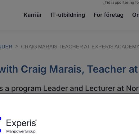
Tidrapportering fö
Karriär
IT-utbildning
För företag
Om
ENDER
CRAIG MARAIS TEACHER AT EXPERIS ACADEM
with Craig Marais, Teacher 
is a program Leader and Lecturer at Nor
dia, in Oslo. It’s his second year of te