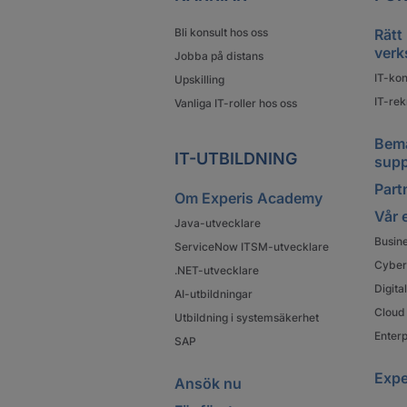
Bli konsult hos oss
Rätt
verk
Jobba på distans
IT-kon
Upskilling
IT-rek
Vanliga IT-roller hos oss
Bema
IT-UTBILDNING
supp
Partn
Om Experis Academy
Vår 
Java-utvecklare
Busin
ServiceNow ITSM-utvecklare
Cyber
.NET-utvecklare
Digit
AI-utbildningar
Cloud 
Utbildning i systemsäkerhet
Enterp
SAP
Expe
Ansök nu