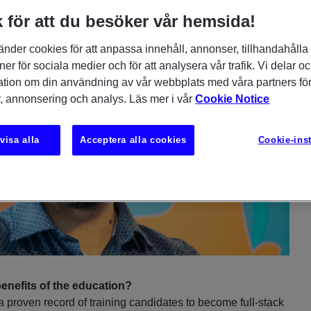
 för att du besöker vår hemsida!
änder cookies för att anpassa innehåll, annonser, tillhandahålla
ner för sociala medier och för att analysera vår trafik. Vi delar o
ation om din användning av vår webbplats med våra partners för
, annonsering och analys. Läs mer i vår
Cookie Notice
visa alla
Acceptera alla cookies
Cookie-inst
benefits of the education?
proven record of training candidates to become full-stack