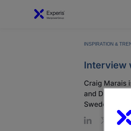
INSPIRATION & TR
Interview 
Craig Marais 
and Digital Me
Sweden.