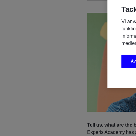
Tack
Vi anv
funktio
inform
medier
Av
Tell us, what are the 
Experis Academy has a 