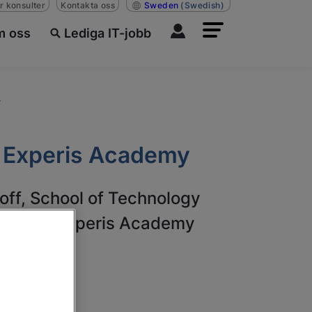
r konsulter
Kontakta oss
Sweden
(Swedish)
 oss
Lediga IT-jobb
Y
at Experis Academy
off, School of Technology
aching at Experis Academy