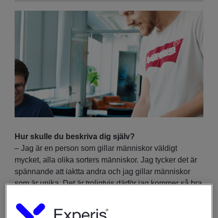
Hur skulle du beskriva dig själv?
– Jag är en person som gillar människor väldigt
mycket, alla olika sorters människor. Jag tycker det är
spännande att iaktta andra och jag gillar människor
som är unika. Det är troligtvis därför jag kommer så bra
överens med ”nördarna”, som kanske kan vara
knepiga men som delar mina värderingar, och jag