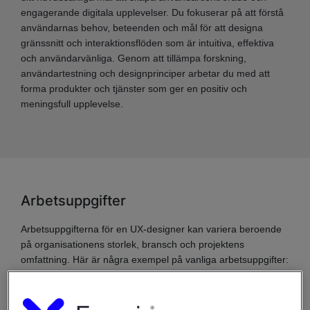
engagerande digitala upplevelser. Du fokuserar på att förstå
användarnas behov, beteenden och mål för att designa
gränssnitt och interaktionsflöden som är intuitiva, effektiva
och användarvänliga. Genom att tillämpa forskning,
användartestning och designprinciper arbetar du med att
forma produkter och tjänster som ger en positiv och
meningsfull upplevelse.
Arbetsuppgifter
Arbetsuppgifterna för en UX-designer kan variera beroende
på organisationens storlek, bransch och projektens
omfattning. Här är några exempel på vanliga arbetsuppgifter:
Användarforskning:
Du ansvarar för att genomföra
forskning för att förstå användarnas behov, mål och