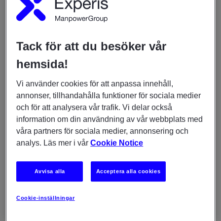
preferenser. Det kan inkludera att utföra intervjuer,
användartestning, beteendeanalyser och analys av
användardata för att samla in insikter och kunna ta
välgrundade designbeslut.
Tack för att du besöker vår
Användarcentrerad design:
Du skapar
hemsida!
användarcentrerade designlösningar genom att
använda metoder som UI-design, interaktionsdesign
Vi använder cookies för att anpassa innehåll,
och produktdesign. Du arbetar med att skapa
annonser, tillhandahålla funktioner för sociala medier
wireframes, användargränssnitt och interaktionsflöden
och för att analysera vår trafik. Vi delar också
för att visualisera och testa olika designkoncept.
information om din användning av vår webbplats med
våra partners för sociala medier, annonsering och
Användartestning:
Du utför användartester för att
analys. Läs mer i vår
Cookie Notice
utvärdera och validera designidéer och koncept.
Genom att observera och samla in feedback från
användarna får du insikter om hur designen fungerar i
Avvisa alla
Acceptera alla cookies
praktiken och identifierar eventuella problemområden
eller förbättringsmöjligheter.
Cookie-inställningar
Samarbete med intressenter:
Du samarbetar med