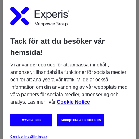
Har min ansökan kommit in?
Har mitt CV laddats upp korrekt?
Tack för att du besöker vår
hemsida!
Hur kan jag få mail med relevanta lediga
jobb?
Vi använder cookies för att anpassa innehåll,
annonser, tillhandahålla funktioner för sociala medier
och för att analysera vår trafik. Vi delar också
Jag vill kontakta en specifik rekryterare
information om din användning av vår webbplats med
hos er
våra partners för sociala medier, annonsering och
analys. Läs mer i vår
Cookie Notice
Vilket format på CV är bäst att använda i
min ansökan?
Avvisa alla
Acceptera alla cookies
Kan jag skicka in en spontanansökan till
Cookie-inställningar