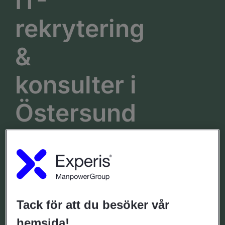
IT-
rekrytering
&
konsulter i
Östersund
Prästgatan 48,
Telefontider
Telefonnummer
0771-55 99 20
Mån - fre: 07.00 - 18.00
Tack för att du besöker vår
hemsida!