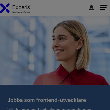
Jobba som frontend-utvecklare
Vill du vara med och skapa morgondagens