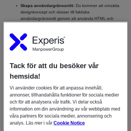
Skapa användargränssnitt:
Du kommer att omsätta
designkoncept och skisser till faktiska
användargränssnitt genom att använda HTML och
CSS. Det handlar om att skapa strukturerade och
visuellt tilltalande layouter, hantera typografi, färger
och bildhantering.
Implementera interaktivitet:
Du är ansvarig för att
implementera interaktiva funktioner på webbplatsen
eller applikationen. Det kan inkludera animationer,
Tack för att du besöker vår
formulärhantering, validering och integration av
hemsida!
externa API:er.
Vi använder cookies för att anpassa innehåll,
Responsiv design:
I dagens digitala värld är det
annonser, tillhandahålla funktioner för sociala medier
viktigt att webbplatsen eller applikationen fungerar bra
på olika enheter och skärmstorlekar. Frontend-
och för att analysera vår trafik. Vi delar också
utvecklare arbetar med responsiv design för att
information om din användning av vår webbplats med
säkerställa att användargränssnittet anpassar sig och
våra partners för sociala medier, annonsering och
ser bra ut på mobila enheter, surfplattor och datorer.
analys. Läs mer i vår
Cookie Notice